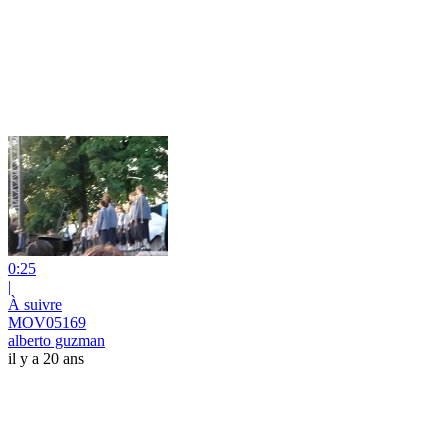
0:25
|
À suivre
MOV05169
alberto guzman
il y a 20 ans