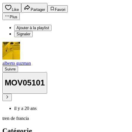
Like
Partager
Favori
Plus
Ajouter à la playlist
Signaler
alberto guzman
Suivre
MOV05101
il y a 20 ans
tren de francia
Catégorie