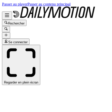
Passer au player
Passer au contenu principal
Rechercher
Se connecter
Regarder en plein écran