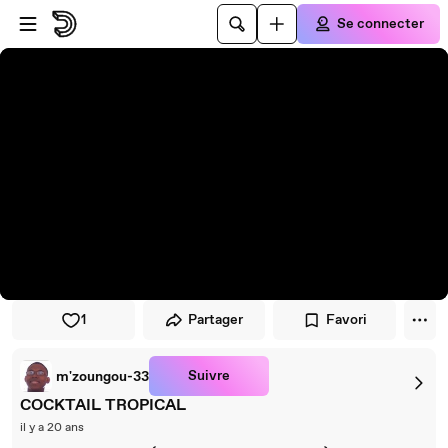
Passer au player
Passer au contenu principal
Se connecter
1
Partager
Favori
Suivre
m'zoungou-33
COCKTAIL TROPICAL
il y a 20 ans