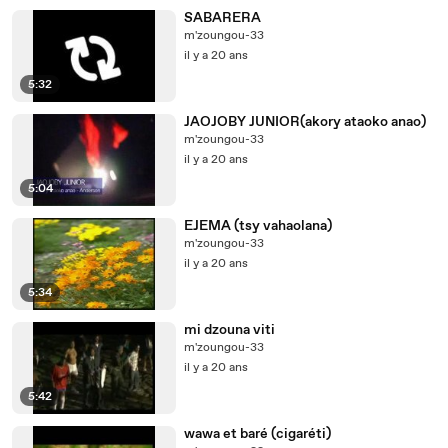
SABARERA
m'zoungou-33
il y a 20 ans
5:32
JAOJOBY JUNIOR(akory ataoko anao)
m'zoungou-33
il y a 20 ans
5:04
EJEMA (tsy vahaolana)
m'zoungou-33
il y a 20 ans
5:34
mi dzouna viti
m'zoungou-33
il y a 20 ans
5:42
wawa et baré (cigaréti)