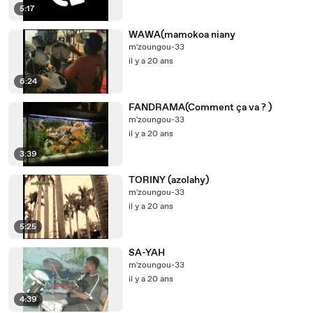
5:17
WAWA(mamokoa niany
m'zoungou-33
il y a 20 ans
6:24
FANDRAMA(Comment ça va ? )
m'zoungou-33
il y a 20 ans
3:39
TORINY (azolahy)
m'zoungou-33
il y a 20 ans
5:25
SA-YAH
m'zoungou-33
il y a 20 ans
4:39