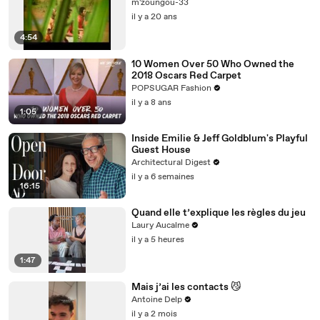
m'zoungou-33
il y a 20 ans
4:54
10 Women Over 50 Who Owned the
2018 Oscars Red Carpet
POPSUGAR Fashion
il y a 8 ans
1:05
Inside Emilie & Jeff Goldblum's Playful
Guest House
Architectural Digest
il y a 6 semaines
16:15
Quand elle t’explique les règles du jeu
Laury Aucalme
il y a 5 heures
1:47
Mais j’ai les contacts 😼
Antoine Delp
il y a 2 mois