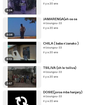
il y a 20 ans
4:24
JAMARENGA(eh oa oa
m'zoungou-33
il y a 20 ans
4:06
CHILA ( baba n'zanako )
m'zoungou-33
il y a 20 ans
8:13
TSILIVA (oh le tsiliva)
m'zoungou-33
il y a 20 ans
3:57
DOSIE(joroa mba hanjary)
m'zoungou-33
il y a 20 ans