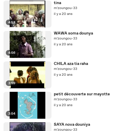
tina
m'zoungou-33
il y a 20 ans
4:53
WAWA soma dounya
m'zoungou-33
il y a 20 ans
4:56
CHILA aza tia raha
m'zoungou-33
il y a 20 ans
3:59
petit découverte sur mayotte
m'zoungou-33
il y a 20 ans
3:54
SAYA nova douniya
m'zoungou-33