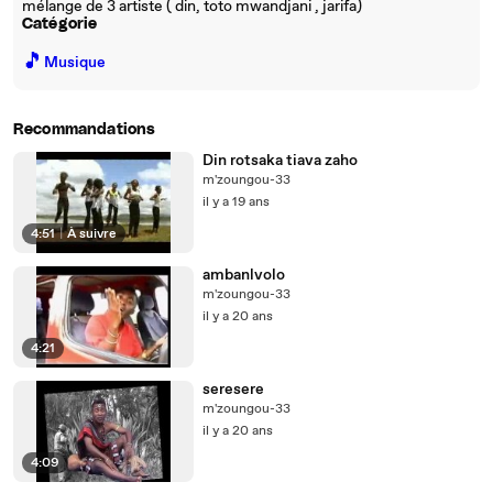
mélange de 3 artiste ( din, toto mwandjani , jarifa)
Catégorie
🎵
Musique
Recommandations
Din rotsaka tiava zaho
m'zoungou-33
il y a 19 ans
4:51
|
À suivre
ambanlvolo
m'zoungou-33
il y a 20 ans
4:21
seresere
m'zoungou-33
il y a 20 ans
4:09