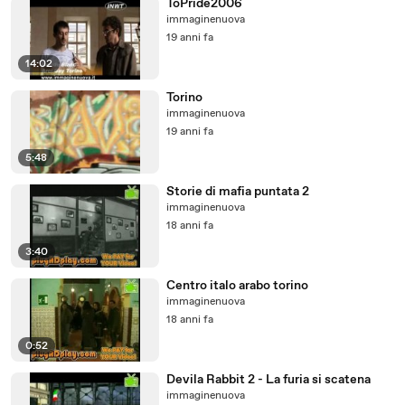
ToPride2006
immaginenuova
19 anni fa
14:02
Torino
immaginenuova
19 anni fa
5:48
Storie di mafia puntata 2
immaginenuova
18 anni fa
3:40
Centro italo arabo torino
immaginenuova
18 anni fa
0:52
Devila Rabbit 2 - La furia si scatena
immaginenuova