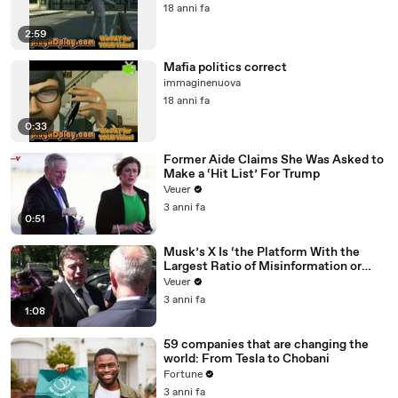
18 anni fa
2:59
Mafia politics correct
immaginenuova
18 anni fa
0:33
Former Aide Claims She Was Asked to
Make a ‘Hit List’ For Trump
Veuer
3 anni fa
0:51
Musk’s X Is ‘the Platform With the
Largest Ratio of Misinformation or
Disinformation’ Amongst All Social
Veuer
Media Platforms
3 anni fa
1:08
59 companies that are changing the
world: From Tesla to Chobani
Fortune
3 anni fa