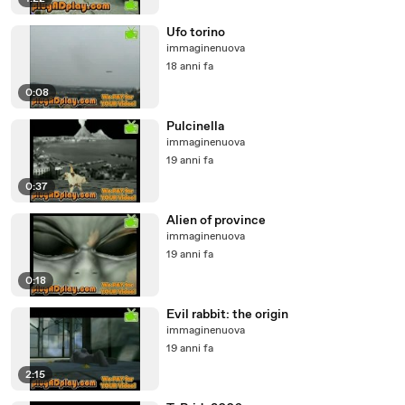
Ufo torino
immaginenuova
18 anni fa
0:08
Pulcinella
immaginenuova
19 anni fa
0:37
Alien of province
immaginenuova
19 anni fa
0:18
Evil rabbit: the origin
immaginenuova
19 anni fa
2:15