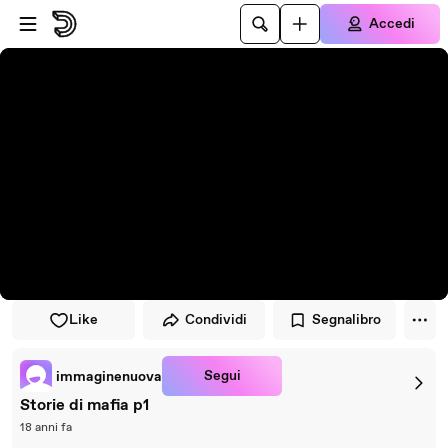
Vai al lettore
Passa al contenuto principale
Accedi
Like
Condividi
Segnalibro
Segui
immaginenuova
Storie di mafia p1
18 anni fa