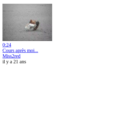
0:24
Cours après moi...
Miss2red
il y a 21 ans