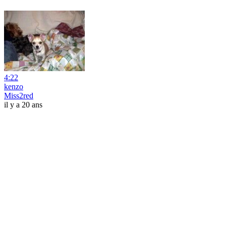
4:22
kenzo
Miss2red
il y a 20 ans