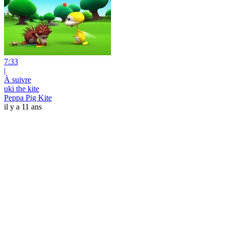
7:33
|
À suivre
uki the kite
Peppa Pig Kite
il y a 11 ans