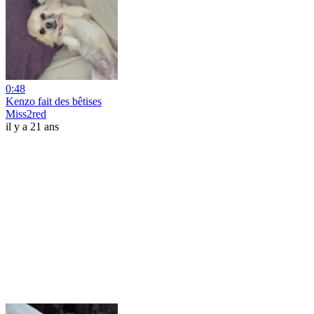
0:48
Kenzo fait des bêtises
Miss2red
il y a 21 ans