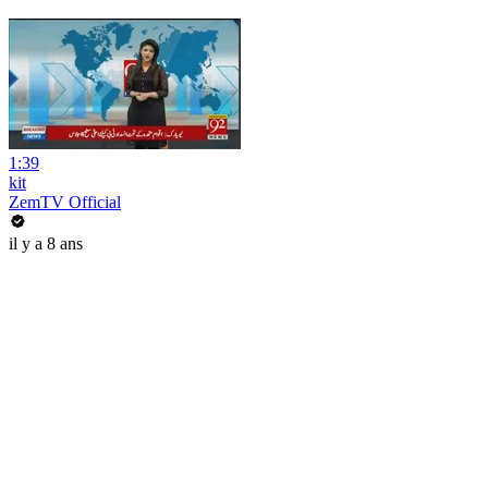
1:39
kit
ZemTV Official
il y a 8 ans