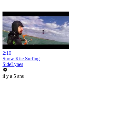
2:10
Snow Kite Surfing
SideLynes
il y a 5 ans