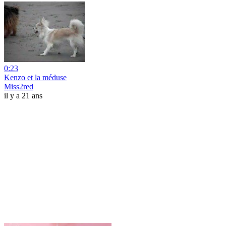
0:23
Kenzo et la méduse
Miss2red
il y a 21 ans