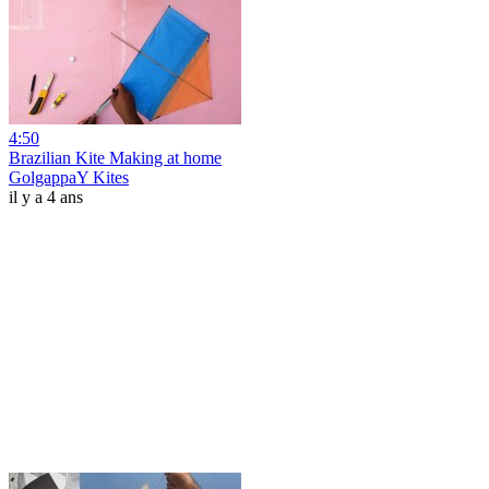
4:50
Brazilian Kite Making at home
GolgappaY Kites
il y a 4 ans