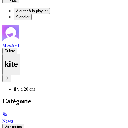
Plus
Ajouter à la playlist
Signaler
Miss2red
Suivre
kite
il y a 20 ans
Catégorie
🗞
News
Voir moins