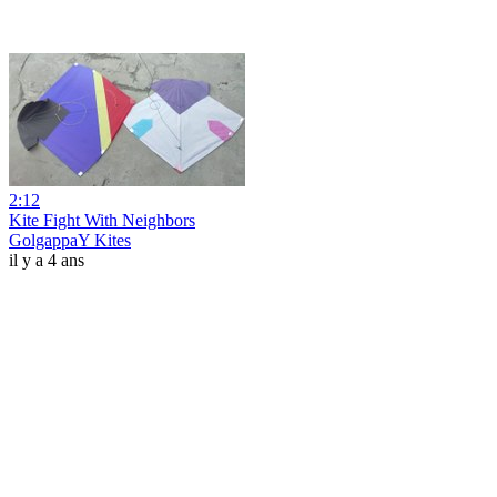
2:12
Kite Fight With Neighbors
GolgappaY Kites
il y a 4 ans