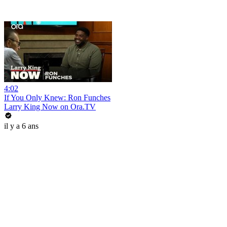
4:02
If You Only Knew: Ron Funches
Larry King Now on Ora.TV
il y a 6 ans