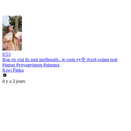
0:53
Bon en vrai ils sont inoffensifs...je crois 👀🦅 #cerf-volant noir
#japon #voyagejapon #oiseaux
Kiwi Pinku
il y a 2 jours