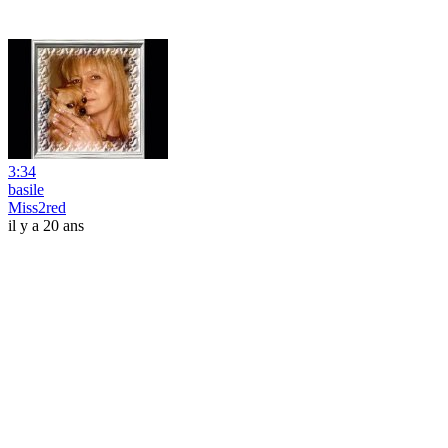
3:34
basile
Miss2red
il y a 20 ans