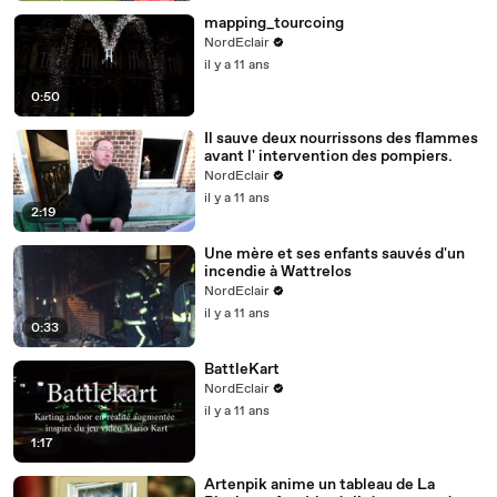
mapping_tourcoing
NordEclair
il y a 11 ans
0:50
Il sauve deux nourrissons des flammes
avant l' intervention des pompiers.
NordEclair
il y a 11 ans
2:19
Une mère et ses enfants sauvés d'un
incendie à Wattrelos
NordEclair
il y a 11 ans
0:33
BattleKart
NordEclair
il y a 11 ans
1:17
Artenpik anime un tableau de La