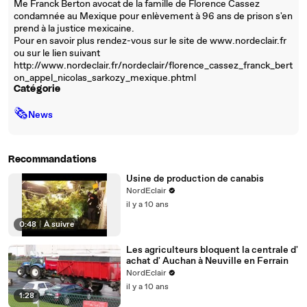
Me Franck Berton avocat de la famille de Florence Cassez
condamnée au Mexique pour enlèvement à 96 ans de prison s'en
prend à la justice mexicaine.
Pour en savoir plus rendez-vous sur le site de www.nordeclair.fr
ou sur le lien suivant
http://www.nordeclair.fr/nordeclair/florence_cassez_franck_bert
on_appel_nicolas_sarkozy_mexique.phtml
Catégorie
🗞
News
Recommandations
Usine de production de canabis
NordEclair
il y a 10 ans
0:48
|
À suivre
Les agriculteurs bloquent la centrale d'
achat d' Auchan à Neuville en Ferrain
NordEclair
il y a 10 ans
1:28