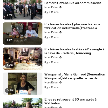
Bernard Cazeneuve au commissariat
de Roubaix.
NordEclair
il y a 11 ans
2:22
Six bières locales ( plus une bière de
fabrication industrielle ) testées à l'
aveugle aux caves du Dronckaert à
NordEclair
Roncq
il y a 11 ans
1:27
Six bières locales testées à l' aveugle à
la cave de Frédéric, Tourcoing.
NordEclair
il y a 11 ans
2:08
Wasquehal : Marie Guillaud (Génération
Wasquehal) dit ce qu'elle pense de
Didier Debels (Wasquehal Autrement)
NordEclair
il y a 11 ans
0:39
Elles se retrouvent 50 ans après à
Wattrelos.
NordEclair