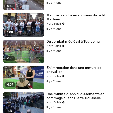
il y a 11 ans
0:55
Marche blanche en souvenir du petit
Mathieu
NordEclair
il y a 11 ans
1:08
Du combat médiéval à Tourcoing
NordEclair
il y a 11 ans
0:44
En immersion dans une armure de
chevalier.
NordEclair
il y a 11 ans
4:07
Une minute d' applaudissements en
hommage à Jean Pierre Rousselle
NordEclair
il y a 11 ans
1:37