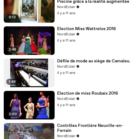
Piscine grâce à la réalité augmentée
NordEclair
il y a 11 ans
0:12
Election Miss Wattrelos 2016
NordEclair
il y a 11 ans
2:48
Défile de mode au siège de Camaïeu.
NordEclair
il y a 11 ans
1:49
Election de miss Roubaix 2016
NordEclair
il y a 11 ans
2:00
Contrôles Frontière Neuville-en-
Ferrain
NordEclair