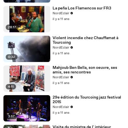
La peña Los Flamencos sur FR3
NordEclair
il y a 11 ans
28:17
Violent incendie chez Chauffamat à
Tourcoing
NordEclair
il y a 11 ans
0:32
Mahjoub Ben Bella, son oeuvre, ses
amis, ses rencontres
NordEclair
il y a 11 ans
4:11
29e édition du Tourcoing jazz festival
2015
NordEclair
il y a 11 ans
3:57
Visite du ministre de l' intérieur