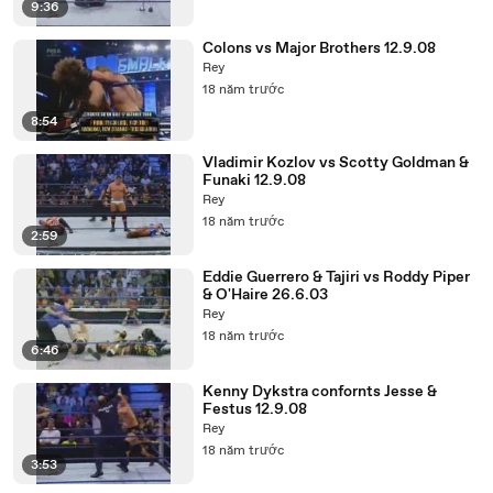
9:36
Colons vs Major Brothers 12.9.08
Rey
18 năm trước
8:54
Vladimir Kozlov vs Scotty Goldman &
Funaki 12.9.08
Rey
18 năm trước
2:59
Eddie Guerrero & Tajiri vs Roddy Piper
& O'Haire 26.6.03
Rey
18 năm trước
6:46
Kenny Dykstra confornts Jesse &
Festus 12.9.08
Rey
18 năm trước
3:53