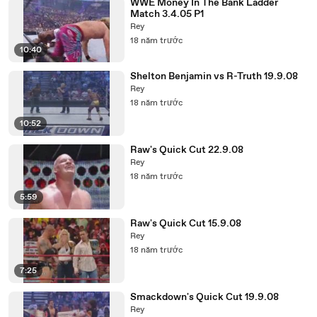
WWE Money In The Bank Ladder
Match 3.4.05 P1
Rey
18 năm trước
10:40
Shelton Benjamin vs R-Truth 19.9.08
Rey
18 năm trước
10:52
Raw's Quick Cut 22.9.08
Rey
18 năm trước
5:59
Raw's Quick Cut 15.9.08
Rey
18 năm trước
7:25
Smackdown's Quick Cut 19.9.08
Rey