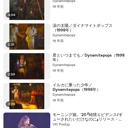
Dynamitepops
18 年前
4:04
涙の太陽／ダイナマイトポップス
（1998年）
Dynamitepops
18 年前
2:31
君といつまでも／Dynamitepops（1998
年）
Dynamitepops
18 年前
2:59
イルカに乗った少年／
Dynamitepops（1998年）
Dynamitepops
18 年前
3:20
モーニング娘。'20 『純情エビデンス/ギ
ューされたいだけなのに』リリース・ミ
ニライブ
VIC Postyy