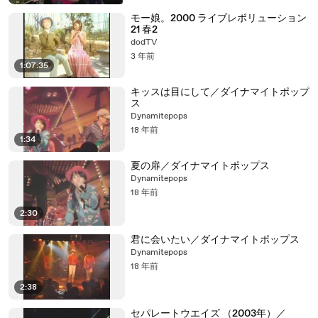
モー娘。2000 ライブレボリューション
21 春2
dodTV
3 年前
1:07:35
キッスは目にして／ダイナマイトポップ
ス
Dynamitepops
18 年前
1:34
夏の扉／ダイナマイトポップス
Dynamitepops
18 年前
2:30
君に会いたい／ダイナマイトポップス
Dynamitepops
18 年前
2:38
セパレートウエイズ （2003年）／