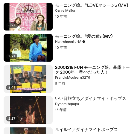
モーニング娘。 『LOVEマシーン』 (MV)
Cerys Mellor
10 年前
5:27
モーニング娘。 『愛の種』 (MV)
HanrehgenturM
10 年前
7:21
20001215 FUN モーニング娘。暴露トー
ク 2000年一番○○だった人！
FrancisMcclearn3276
9 年前
2:41
いい日旅立ち／ダイナマイトポップス
Dynamitepops
18 年前
2:27
ルイルイ／ダイナマイトポップス