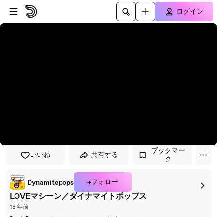
プレイヤーにスキップ
メインコンテンツにスキップ
ログイン
ブックマー
いいね
共有する
ク
+フォロー
Dynamitepops
LOVEマシーン／ダイナマイトポップス
18 年前