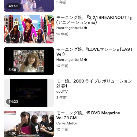
3 年前
40:53
モーニング娘。 『3,2,1 BREAKINOUT ! 』
(アニメーションmix)
HanrehgenturM
10 年前
8:27
モーニング娘。『LOVEマシーン』 (EAST
Ver)
HanrehgenturM
10 年前
5:56
モー娘。2000 ライブレボリューション
21 春1
dodTV
3 年前
54:23
モーニング娘。15 DVD Magazine
Vol.78 CM
Cerys Mellor
10 年前
4:00