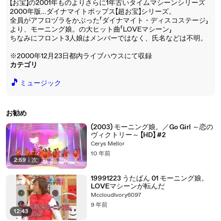
【お宝】の2001年ものよりさらに1年古いタイムマシーンシリーズ
2000年版…ダイナマイトポップス【超お宝】シリーズ。
全員がアフロヅラをかぶった「ダイナマイト・ディスコステージ」
より、モーニング娘。の大ヒット曲「LOVEマシーン」
ちなみにフロント3人娘はメンバーではなく、氏名などは不明。
※2000年12月23日都内ライブハウスにて収録
カテゴリ
🎵
ミュージック
お勧め
(2003) モーニング娘。／Go Girl ～恋の
ヴィクトリー～ 【HD】 #2
Cerys Mellor
10 年前
2:59
|
次
19991223 うたばん 01 モーニング娘。
LOVEマシーンが転んだ
MccloudIvory6097
9 年前
12:43