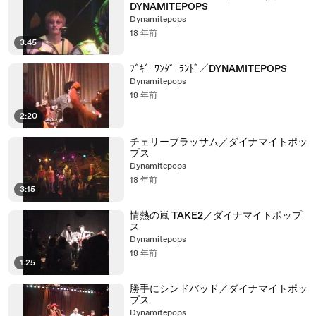
DYNAMITEPOPS
Dynamitepops
18 年前
3:45
ﾌﾞｷﾞｰﾜﾝﾀﾞｰﾗﾝﾄﾞ／DYNAMITEPOPS
Dynamitepops
18 年前
2:20
チェリーブラッサム／ダイナマイトポッ
プス
Dynamitepops
18 年前
3:15
情熱の嵐 TAKE2／ダイナマイトポップ
ス
Dynamitepops
18 年前
1:25
勝手にシンドバッド／ダイナマイトポッ
プス
Dynamitepops