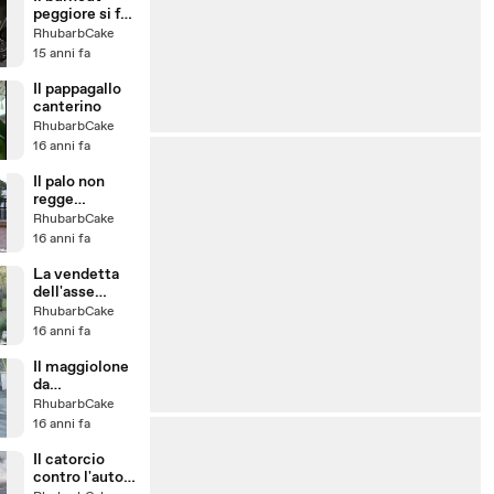
peggiore si fa
nel cortile di
RhubarbCake
casa
15 anni fa
Il pappagallo
canterino
RhubarbCake
16 anni fa
Il palo non
regge
l'acrobata
RhubarbCake
16 anni fa
La vendetta
dell'asse
spezzata
RhubarbCake
16 anni fa
Il maggiolone
da
competizione
RhubarbCake
16 anni fa
Il catorcio
contro l'auto