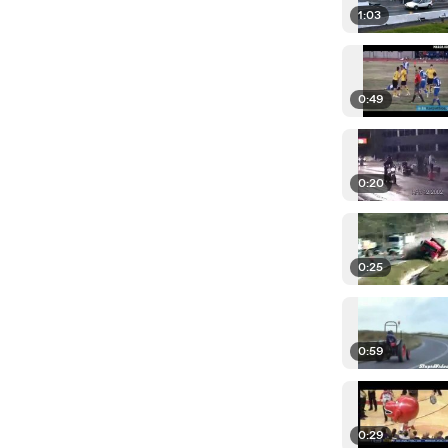
1:03
0:49
0:20
0:25
0:59
0:29