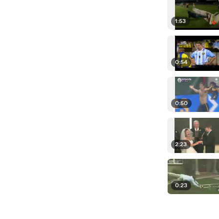
1:53
0:54
0:50
2:23
0:23