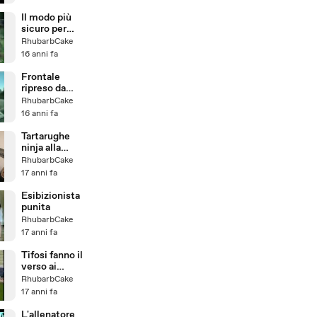
Il modo più
sicuro per
bruciare le
RhubarbCake
sterpaglie
16 anni fa
Frontale
ripreso da
telecamera a
RhubarbCake
bordo
16 anni fa
Tartarughe
ninja alla
riscossa
RhubarbCake
17 anni fa
Esibizionista
punita
RhubarbCake
17 anni fa
Tifosi fanno il
verso ai
guardalinee
RhubarbCake
17 anni fa
L'allenatore