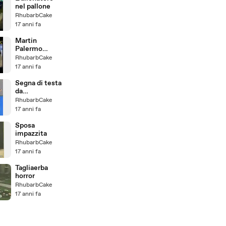
nel pallone
RhubarbCake
17 anni fa
Martin
Palermo
sbaglia 3 rigori
RhubarbCake
di fila
17 anni fa
Segna di testa
da
centrocampo
RhubarbCake
17 anni fa
Sposa
impazzita
RhubarbCake
17 anni fa
Tagliaerba
horror
RhubarbCake
17 anni fa