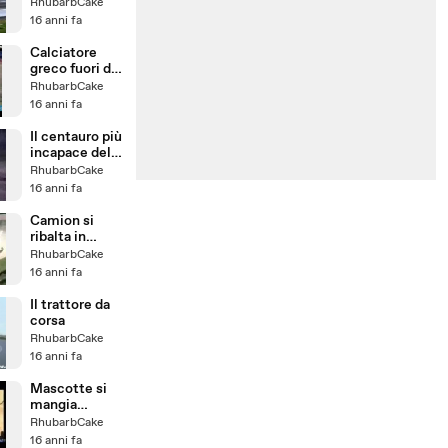
sportiva
RhubarbCake
16 anni fa
Calciatore
greco fuori di
testa
RhubarbCake
16 anni fa
Il centauro più
incapace del
ventunesimo
RhubarbCake
secolo
16 anni fa
Camion si
ribalta in
strada
RhubarbCake
16 anni fa
Il trattore da
corsa
RhubarbCake
16 anni fa
Mascotte si
mangia
Cheerleader
RhubarbCake
16 anni fa