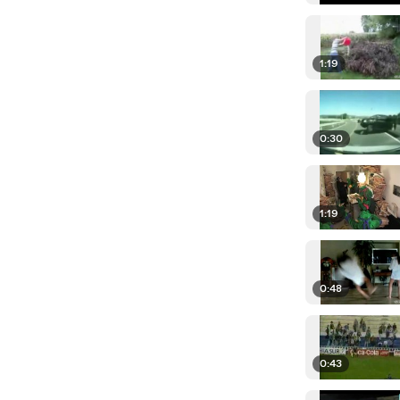
1:19
0:30
1:19
0:48
0:43