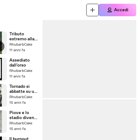
Accedi
Tributo
estremo alla
montagna
RhubarbCake
11 anni fa
Assediato
dall'orso
RhubarbCake
11 anni fa
Tornado si
abbatte su un
negozio
RhubarbCake
15 anni fa
Piove e lo
stadio diventa
una piscina
RhubarbCake
15 anni fa
Il burnout