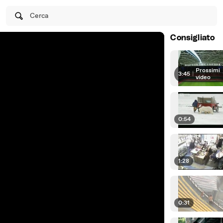
Cerca
Consigliato
Prossimi
3:45
|
video
0:54
1:28
0:31