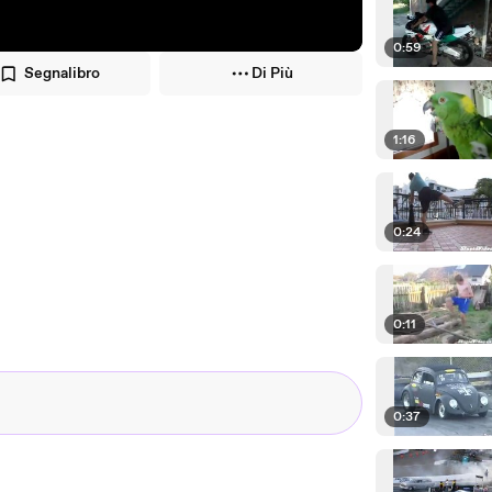
0:59
Segnalibro
Di Più
1:16
0:24
0:11
0:37