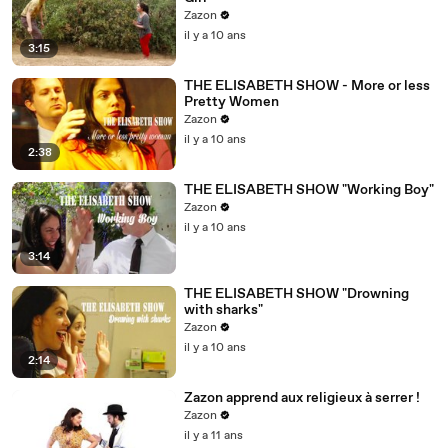
Zazon
il y a 10 ans
3:15
THE ELISABETH SHOW - More or less
Pretty Women
Zazon
il y a 10 ans
2:38
THE ELISABETH SHOW "Working Boy"
Zazon
il y a 10 ans
3:14
THE ELISABETH SHOW "Drowning
with sharks"
Zazon
il y a 10 ans
2:14
Zazon apprend aux religieux à serrer !
Zazon
il y a 11 ans