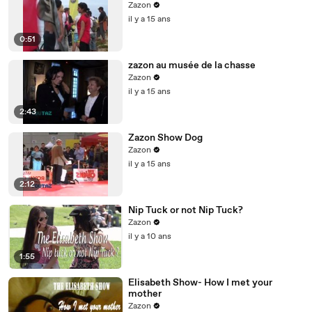
Zazon
il y a 15 ans
0:51
zazon au musée de la chasse
Zazon
il y a 15 ans
2:43
Zazon Show Dog
Zazon
il y a 15 ans
2:12
Nip Tuck or not Nip Tuck?
Zazon
il y a 10 ans
1:55
Elisabeth Show- How I met your
mother
Zazon