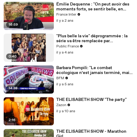
Émilie Dequenne : "On peut avoir des
moments forts, se sentir belle, en
dépit de la maladie" - L'itw de 9h20
France Inter
il y a 2 ans
16:59
"Plus belle la vie" déprogrammée : la
série va être remplacée par...
Public France
il y a 4 ans
0:40
Barbara Pompili: "Le combat
écologique n’est jamais terminé, mais
dire qu’il ne s’est rien passé est une
BFM
manière de décourager les gens" -
il y a 5 ans
27/10
14:38
THE ELISABETH SHOW "The party"
Zazon
il y a 10 ans
2:16
THE ELISABETH SHOW - Marathon
Girl