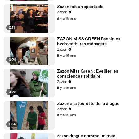
Zazon fait un spectacle
Zazon
il y a 15 ans
2:11
ZAZON MISS GREEN Bannir les
hydrocarbures ménagers
Zazon
il y a 15 ans
3:24
Zazon Miss Green : Eveiller les
consciences solidaire
Zazon
il y a 15 ans
3:22
Zazon à la tourette de la drague
Zazon
il y a 15 ans
1:34
zazon drague comme un mec