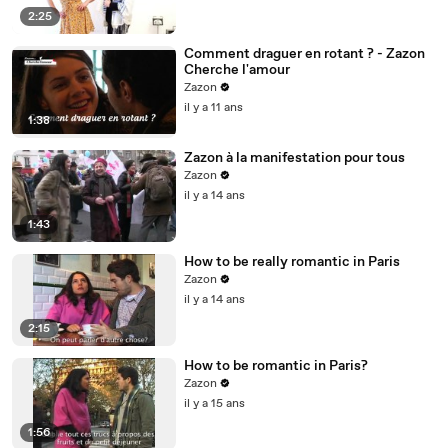
2:25
Comment draguer en rotant ? - Zazon
Cherche l'amour
Zazon
il y a 11 ans
1:38
Zazon à la manifestation pour tous
Zazon
il y a 14 ans
1:43
How to be really romantic in Paris
Zazon
il y a 14 ans
2:15
How to be romantic in Paris?
Zazon
il y a 15 ans
1:56