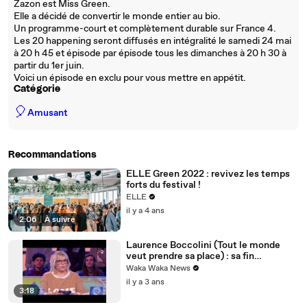
Zazon est Miss Green.
Elle a décidé de convertir le monde entier au bio.
Un programme-court et complètement durable sur France 4.
Les 20 happening seront diffusés en intégralité le samedi 24 mai
à 20 h 45 et épisode par épisode tous les dimanches à 20 h 30 à
partir du 1er juin.
Voici un épisode en exclu pour vous mettre en appétit.
Catégorie
🎈
Amusant
Recommandations
ELLE Green 2022 : revivez les temps
forts du festival !
ELLE
il y a 4 ans
2:06
|
À suivre
Laurence Boccolini (Tout le monde
veut prendre sa place) : sa fin
chamboulée sur France 2
Waka Waka News
il y a 3 ans
3:18