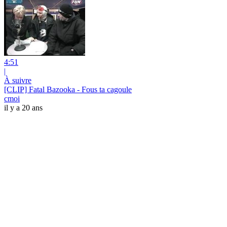
4:51
|
À suivre
[CLIP] Fatal Bazooka - Fous ta cagoule
cmoi
il y a 20 ans