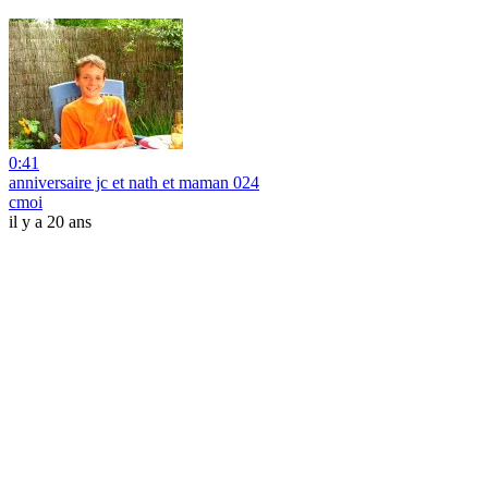
0:41
anniversaire jc et nath et maman 024
cmoi
il y a 20 ans