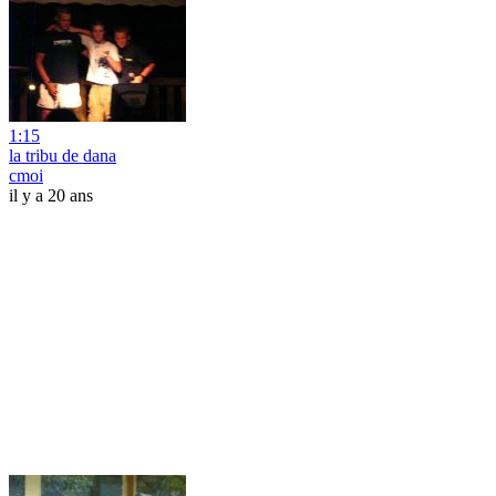
1:15
la tribu de dana
cmoi
il y a 20 ans