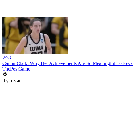
2:33
Caitlin Clark: Why Her Achievements Are So Meaningful To Iowa
ThePostGame
il y a 3 ans