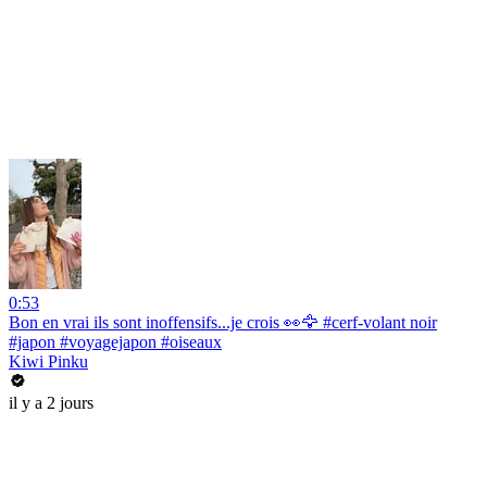
0:53
Bon en vrai ils sont inoffensifs...je crois 👀🦅 #cerf-volant noir
#japon #voyagejapon #oiseaux
Kiwi Pinku
il y a 2 jours