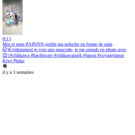
0:13
Moi et mon PAINNN (enfin ma peluche en forme de pain
🤭)Évidemment je vois une mascotte, je me prends en photo avec
😌↕️#chiikawa #hachiware #chiikawapark #japon #voyagejapon
Kiwi Pinku
il y a 3 semaines