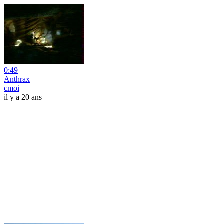
0:49
Anthrax
cmoi
il y a 20 ans