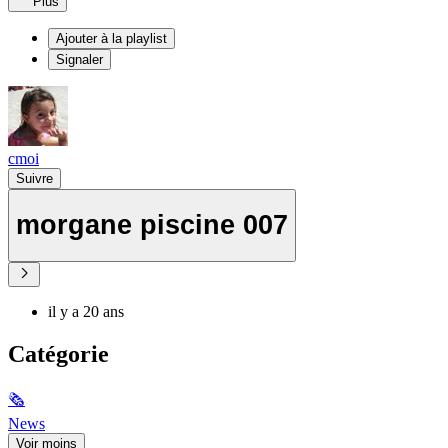
Plus
Ajouter à la playlist
Signaler
cmoi
Suivre
morgane piscine 007
il y a 20 ans
Catégorie
🗞
News
Voir moins