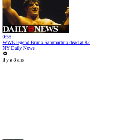
0:55
WWE legend Bruno Sammartino dead at 82
NY Daily News
il y a 8 ans