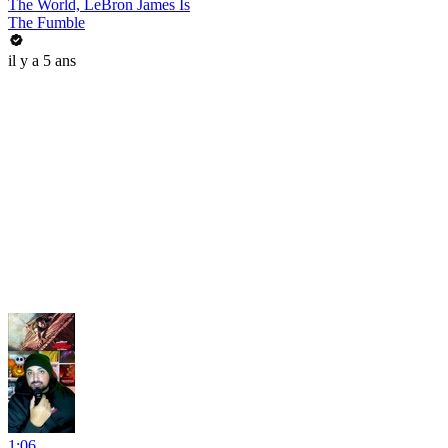
The World, LeBron James Is
The Fumble
il y a 5 ans
1:06