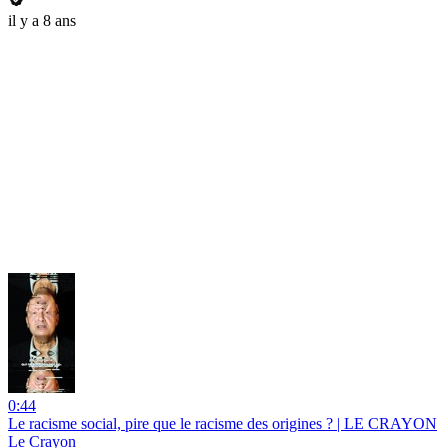
il y a 8 ans
0:44
Le racisme social, pire que le racisme des origines ? | LE CRAYON
Le Crayon