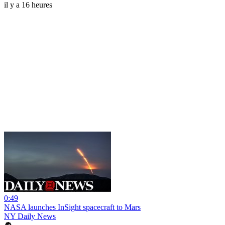
il y a 16 heures
0:49
NASA launches InSight spacecraft to Mars
NY Daily News