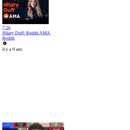
7:26
Hilary Duff: Reddit AMA
Reddit
il y a 9 ans