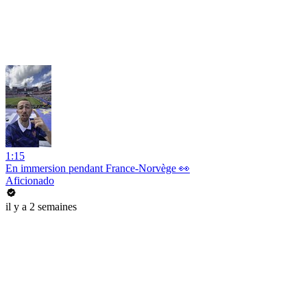
1:15
En immersion pendant France-Norvège 👀
Aficionado
il y a 2 semaines