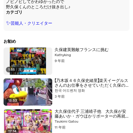
ノビノビしてかわゆかったので
野久保くんのところだけ抜き出し♪
カテゴリ
✨
芸能人・クリエイター
お勧め
久保建英難敵フランスに挑む
Kathyking
9 年前
1:55
|
次
【乃木坂４６久保史緒里】楽天イーグルス
さんのお仕事をさせていただく久保の1
日に密着！【セレモニアルピッチ】【チア】
한국 어드벤처 영화
3 年前
15:53
大久保佳代子 三浦靖子他 大久保が安
藤あいか・ガウほかリポーターの再就職
先を斡旋！？
Tsukimi Gatou
11 年前
17:14