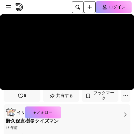
プレイヤーにスキップ
メインコンテンツにスキップ
ログイン
ブックマー
6
共有する
ク
+フォロー
イリ
野久保直樹＠クイズマン
18 年前