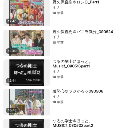
野久保直樹＠ロンQ_Part1
イリ
18 年前
12:46
野久保直樹＠バニラ気分_080524
イリ
18 年前
12:40
つるの剛士＠ほっと。
Music!_080516part1
イリ
18 年前
12:41
羞恥心＠ラジかるッ080506
イリ
18 年前
10:48
つるの剛士＠ほっと。
MUSIC!_080502part2