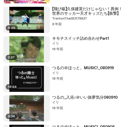
【飛び級】久保建英だけじゃない！異例！
世界のサッカー天才キッズたち【衝撃】
TrentonTheil83179937
9 年前
9:05
キモチスイッチ詰め合わせPart1
イリ
18 年前
2:27
つるの＠ほっと。MUSIC!_080919
イリ
18 年前
19:54
つるの_入浴♪＠いい旅夢気分080910
イリ
18 年前
5:34