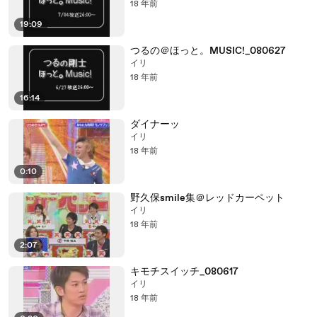
18 年前
19:09
つるの＠ほっと。MUSIC!_080627
イリ
18 年前
16:14
ダイナーッ
イリ
18 年前
0:10
野久保smile集＠レッドカーペット
イリ
18 年前
2:07
キモチスイッチ_080617
イリ
18 年前