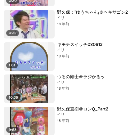
0:20
野久保：「ゆうちゃん」＠ヘキサゴン2
イリ
18 年前
0:32
キモチスイッチ080613
イリ
18 年前
1:01
つるの剛士＠ラジかるッ
イリ
18 年前
10:35
野久保直樹＠ロンQ_Part2
イリ
18 年前
9:53