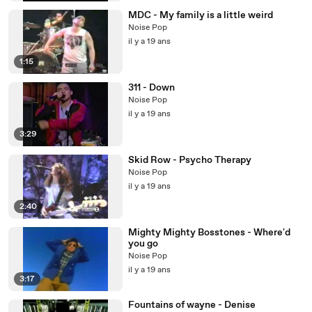
MDC - My family is a little weird
Noise Pop
il y a 19 ans
1:15
311 - Down
Noise Pop
il y a 19 ans
3:29
Skid Row - Psycho Therapy
Noise Pop
il y a 19 ans
2:40
Mighty Mighty Bosstones - Where'd
you go
Noise Pop
il y a 19 ans
3:17
Fountains of wayne - Denise