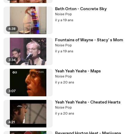
Beth Orton - Concrete Sky
Noise Pop
il y a 19 ans
4:38
Fountains of Wayne - Stacy' s Mom
Noise Pop
il y a 19 ans
3:34
Yeah Yeah Yeahs - Maps
Noise Pop
il y a 20 ans
3:07
Yeah Yeah Yeahs - Cheated Hearts
Noise Pop
il y a 20 ans
4:21
Reverend Horton Heat - Marijuana