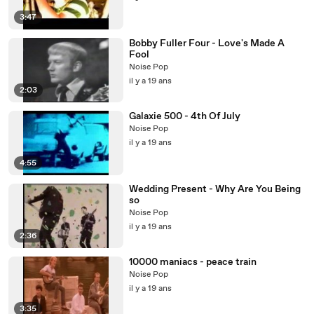
3:47
Bobby Fuller Four - Love's Made A
Fool
Noise Pop
il y a 19 ans
2:03
Galaxie 500 - 4th Of July
Noise Pop
il y a 19 ans
4:55
Wedding Present - Why Are You Being
so
Noise Pop
il y a 19 ans
2:36
10000 maniacs - peace train
Noise Pop
il y a 19 ans
3:35