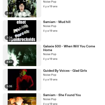
Noise Pop
il y a 19 ans
2:50
Samiam - Mud hill
Noise Pop
il y a 19 ans
3:34
Galaxie 500 - When Will You Come
Home
Noise Pop
il y a 19 ans
4:43
Guided By Voices - Glad Girls
Noise Pop
il y a 19 ans
3:35
Samiam - She Found You
Noise Pop
il y a 19 ans