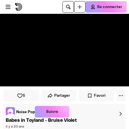
Passer au player
Passer au contenu principal
Se connecter
5
Partager
Favori
Suivre
Noise Pop
Babes in Toyland - Bruise Violet
il y a 20 ans