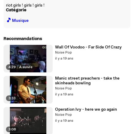
riot girls ! girls ! girls !
Catégorie
🎵
Musique
Recommandations
Wall Of Voodoo - Far Side Of Crazy
Noise Pop
il y a 19 ans
4:29
|
À suivre
Manic street preachers - take the
skinheads bowling
Noise Pop
il y a 19 ans
3:33
Operation Ivy - here we go again
Noise Pop
il y a 19 ans
3:06