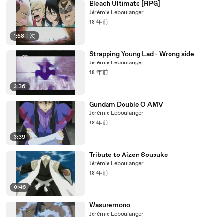
Bleach Ultimate [RPG]
Jérémie Leboulanger
18 年前
1:58
|
次
Strapping Young Lad - Wrong side
Jérémie Leboulanger
18 年前
3:36
Gundam Double O AMV
Jérémie Leboulanger
18 年前
3:39
Tribute to Aizen Sousuke
Jérémie Leboulanger
18 年前
0:46
Wasuremono
Jérémie Leboulanger