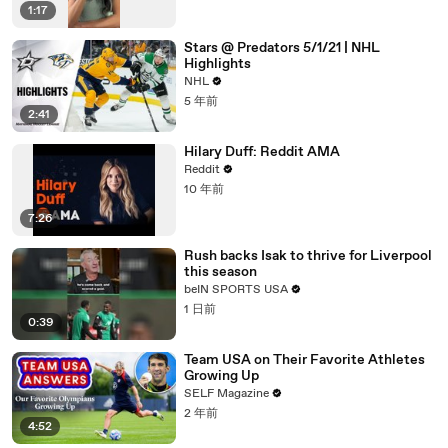
1:17
Stars @ Predators 5/1/21 | NHL
Highlights
NHL
5 年前
2:41
Hilary Duff: Reddit AMA
Reddit
10 年前
7:26
Rush backs Isak to thrive for Liverpool
this season
beIN SPORTS USA
1 日前
0:39
Team USA on Their Favorite Athletes
Growing Up
SELF Magazine
2 年前
4:52