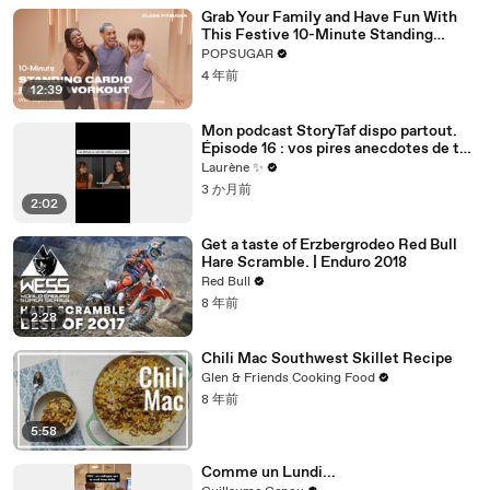
Grab Your Family and Have Fun With
This Festive 10-Minute Standing
Cardio Workout
POPSUGAR
4 年前
12:39
Mon podcast StoryTaf dispo partout.
Épisode 16 : vos pires anecdotes de taf
dans le milieu des assos
Laurène ✨
3 か月前
2:02
Get a taste of Erzbergrodeo Red Bull
Hare Scramble. | Enduro 2018
Red Bull
8 年前
2:28
Chili Mac Southwest Skillet Recipe
Glen & Friends Cooking Food
8 年前
5:58
Comme un Lundi...