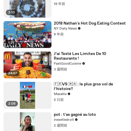
18 年前
3:10
2018 Nathan's Hot Dog Eating Contest
NY Daily News
8 年前
1:21
J’ai Testé Les Limites De 10
Restaurants !
FastGoodCuisine
3 週間前
24:57
🇫🇷VS 🇲🇦 : le plus gros vol de
l’histoire!!
Maxallix
5 日前
2:08
pot : t'as gagné au loto
inesetledroit
2 週間前