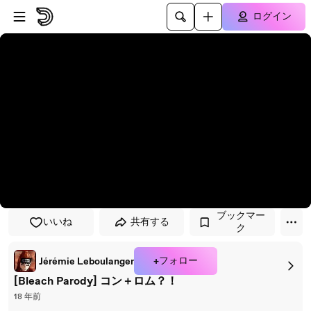
プレイヤーにスキップ
メインコンテンツにスキップ
ログイン
ブックマー
いいね
共有する
ク
+フォロー
Jérémie Leboulanger
[Bleach Parody] コン＋ロム？！
18 年前