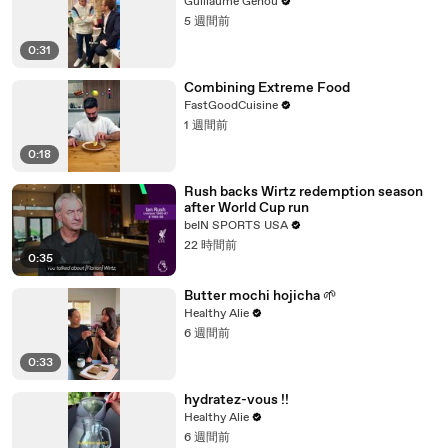
Guillaume Genou
5 週間前
0:31
Combining Extreme Food
FastGoodCuisine
1 週間前
0:18
Rush backs Wirtz redemption season
after World Cup run
beIN SPORTS USA
22 時間前
0:35
Butter mochi hojicha 🌱
Healthy Alie
6 週間前
0:33
hydratez-vous !!
Healthy Alie
6 週間前