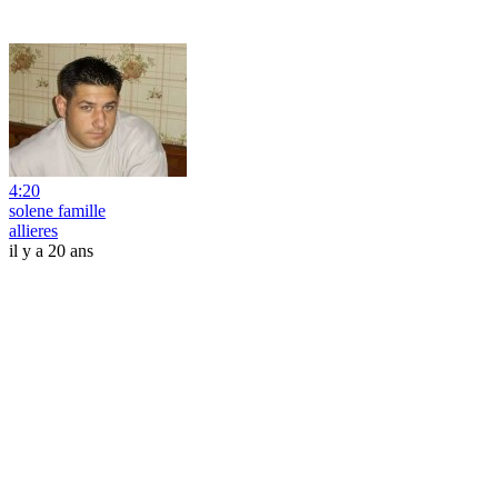
4:20
solene famille
allieres
il y a 20 ans