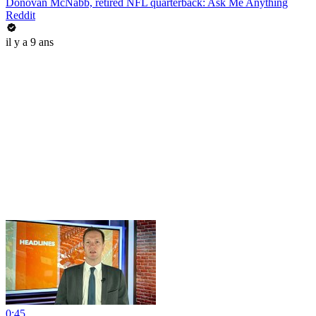
Donovan McNabb, retired NFL quarterback: Ask Me Anything
Reddit
il y a 9 ans
0:45