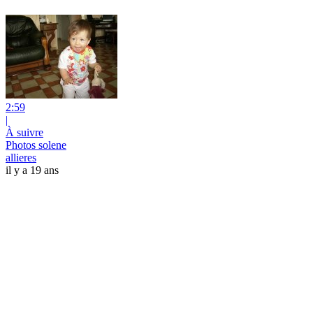
2:59
|
À suivre
Photos solene
allieres
il y a 19 ans