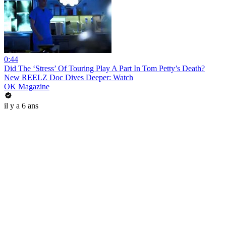
0:44
Did The ‘Stress’ Of Touring Play A Part In Tom Petty’s Death?
New REELZ Doc Dives Deeper: Watch
OK Magazine
il y a 6 ans