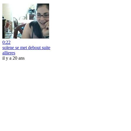
0:22
solene se met debout suite
allieres
il y a 20 ans