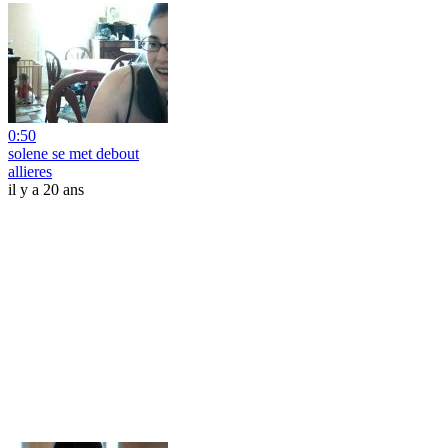
0:50
solene se met debout
allieres
il y a 20 ans