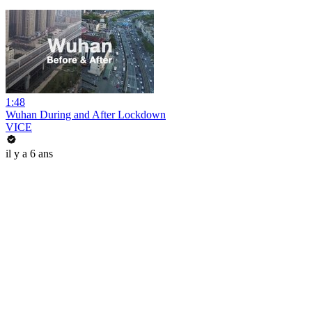
1:48
Wuhan During and After Lockdown
VICE
il y a 6 ans