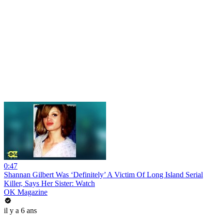
0:47
Shannan Gilbert Was ‘Definitely’ A Victim Of Long Island Serial
Killer, Says Her Sister: Watch
OK Magazine
il y a 6 ans