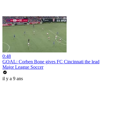
0:48
GOAL: Corben Bone gives FC Cincinnati the lead
Major League Soccer
il y a 9 ans