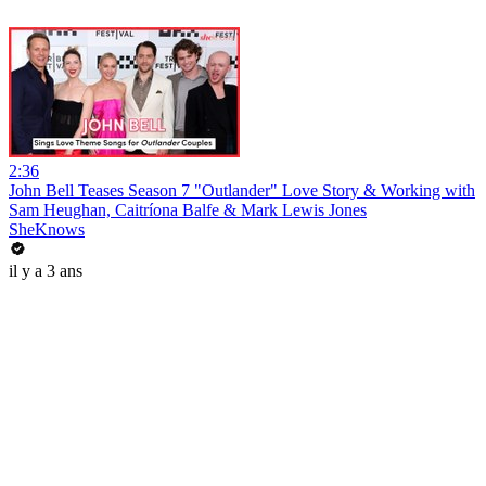
2:36
John Bell Teases Season 7 "Outlander" Love Story & Working with
Sam Heughan, Caitríona Balfe & Mark Lewis Jones
SheKnows
il y a 3 ans