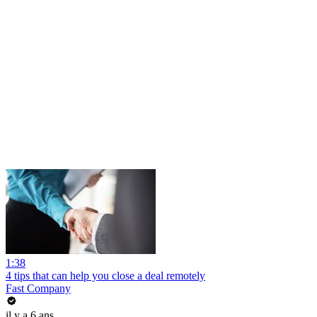
1:38
4 tips that can help you close a deal remotely
Fast Company
il y a 6 ans