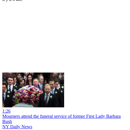
1:26
Mourners attend the funeral service of former First Lady Barbara
Bush
NY Daily News