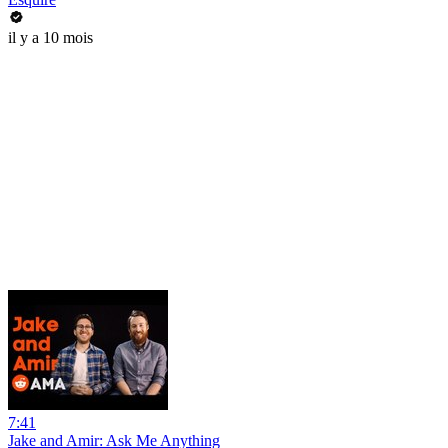
il y a 10 mois
7:41
Jake and Amir: Ask Me Anything