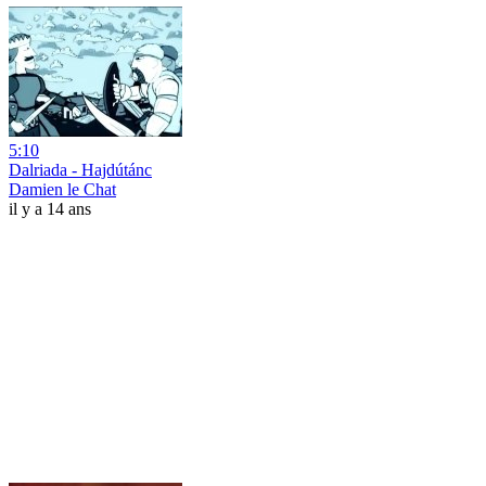
5:10
Dalriada - Hajdútánc
Damien le Chat
il y a 14 ans