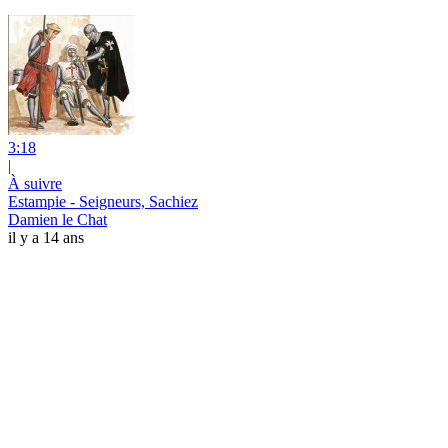
3:18
|
À suivre
Estampie - Seigneurs, Sachiez
Damien le Chat
il y a 14 ans