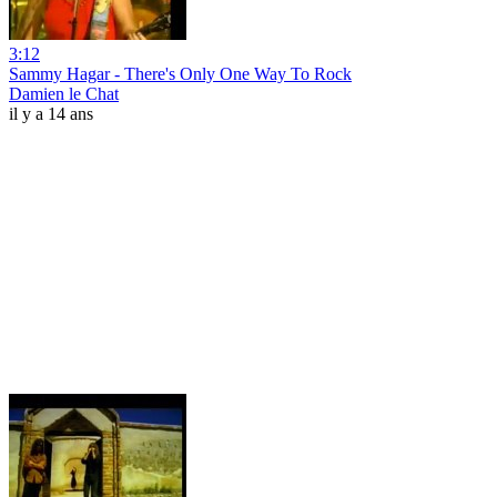
3:12
Sammy Hagar - There's Only One Way To Rock
Damien le Chat
il y a 14 ans