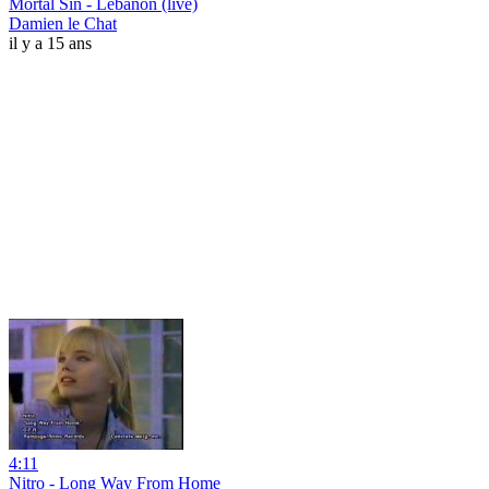
Mortal Sin - Lebanon (live)
Damien le Chat
il y a 15 ans
4:11
Nitro - Long Way From Home