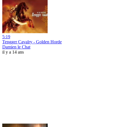
5:19
Tengger Cavalry - Golden Horde
Damien le Chat
il y a 14 ans