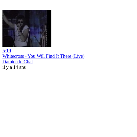
5:19
Whitecross - You Will Find It There (Live)
Damien le Chat
il y a 14 ans