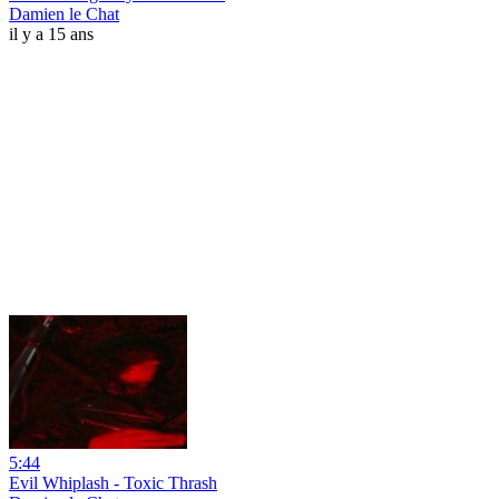
Damien le Chat
il y a 15 ans
5:44
Evil Whiplash - Toxic Thrash