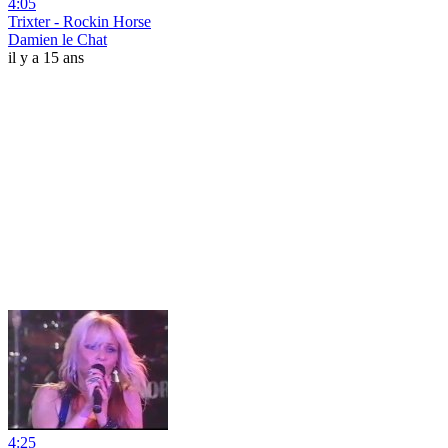
4:05
Trixter - Rockin Horse
Damien le Chat
il y a 15 ans
4:25