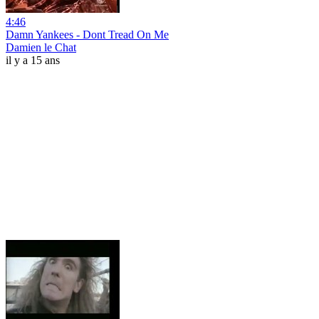
4:46
Damn Yankees - Dont Tread On Me
Damien le Chat
il y a 15 ans