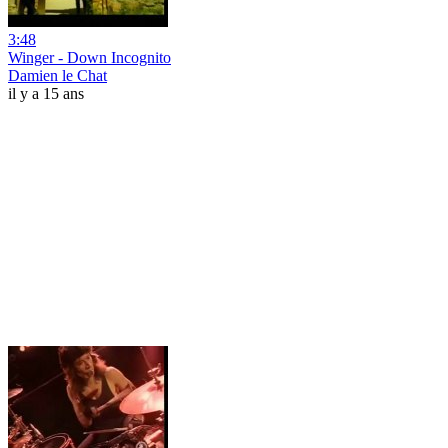
3:48
Winger - Down Incognito
Damien le Chat
il y a 15 ans