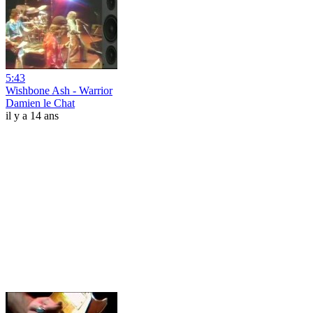
5:43
Wishbone Ash - Warrior
Damien le Chat
il y a 14 ans