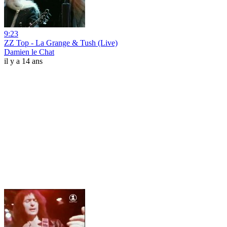
9:23
ZZ Top - La Grange & Tush (Live)
Damien le Chat
il y a 14 ans