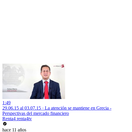
1:49
29.06.15 al 03.07.15 · La atención se mantiene en Grecia -
Perspectivas del mercado financiero
Renta4 renta4tv
hace 11 años