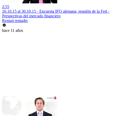
2:55
26.10.15 al 30.10.15 · Encuesta IFO alemana, reunión de la Fed -
Perspectivas del mercado financiero
Renta4 renta4tv
hace 11 años