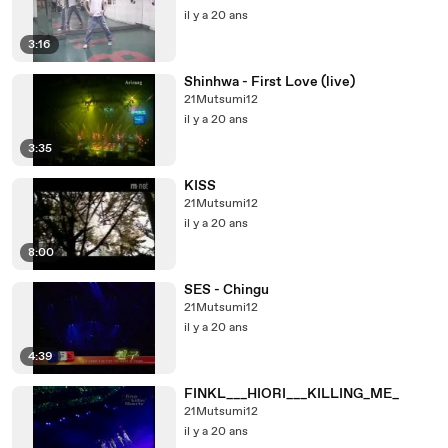
il y a 20 ans
3:16
Shinhwa - First Love (live)
21Mutsumi12
il y a 20 ans
3:35
KISS
21Mutsumi12
il y a 20 ans
8:00
SES - Chingu
21Mutsumi12
il y a 20 ans
4:39
FINKL___HIORI___KILLING_ME_
21Mutsumi12
il y a 20 ans