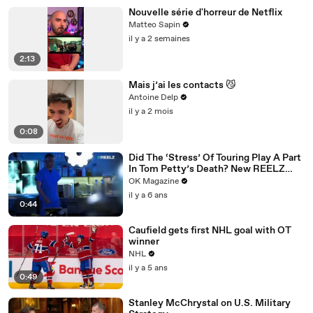
Nouvelle série d'horreur de Netflix
Matteo Sapin
il y a 2 semaines
2:13
Mais j’ai les contacts 😼
Antoine Delp
il y a 2 mois
0:08
Did The ‘Stress’ Of Touring Play A Part
In Tom Petty’s Death? New REELZ
Doc Dives Deeper: Watch
OK Magazine
il y a 6 ans
0:44
Caufield gets first NHL goal with OT
winner
NHL
il y a 5 ans
0:49
Stanley McChrystal on U.S. Military