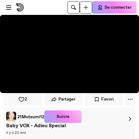
Passer au player
Passer au contenu principal
Se connecter
2
Partager
Favori
Suivre
21Mutsumi12
Baby VOX - Adieu Special
il y a 20 ans