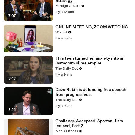
Strategy
Foreign Affairs
il y a 12 ans
7:07
ONLINE MEETING, ZOOM WEDDING
Wochit
il y a 5 ans
1:04
This teen turned her anxiety into an
Instagram slime empire
The Daily Dot
il y a 9 ans
3:48
Dave Rubin is defending free speech
from progressives.
The Daily Dot
il y a 9 ans
8:26
Challenge Accepted: Spartan Ultra
Iceland, Part 2
Men's Fitness