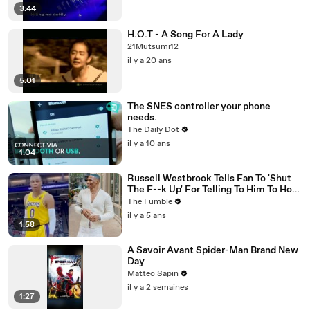
3:44
H.O.T - A Song For A Lady
21Mutsumi12
il y a 20 ans
5:01
The SNES controller your phone
needs.
The Daily Dot
il y a 10 ans
1:04
Russell Westbrook Tells Fan To 'Shut
The F--k Up' For Telling To Him To How
To Play Better
The Fumble
il y a 5 ans
1:58
A Savoir Avant Spider-Man Brand New
Day
Matteo Sapin
il y a 2 semaines
1:27