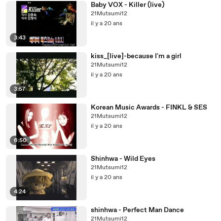
Baby VOX - Killer (live)
21Mutsumi12
il y a 20 ans
3:43
kiss_[live]-because I'm a girl
21Mutsumi12
il y a 20 ans
3:57
Korean Music Awards - FINKL & SES
21Mutsumi12
il y a 20 ans
6:50
Shinhwa - Wild Eyes
21Mutsumi12
il y a 20 ans
4:24
shinhwa - Perfect Man Dance
21Mutsumi12