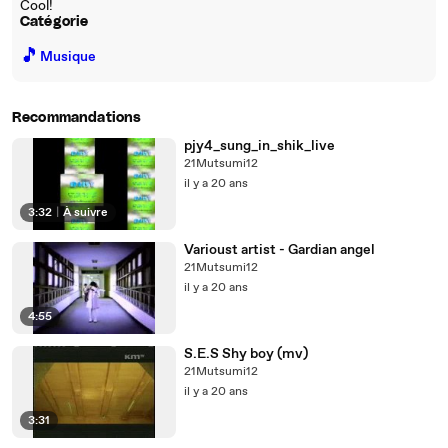
Cool!
Catégorie
🎵
Musique
Recommandations
pjy4_sung_in_shik_live
21Mutsumi12
il y a 20 ans
3:32
|
À suivre
Varioust artist - Gardian angel
21Mutsumi12
il y a 20 ans
4:55
S.E.S Shy boy (mv)
21Mutsumi12
il y a 20 ans
3:31