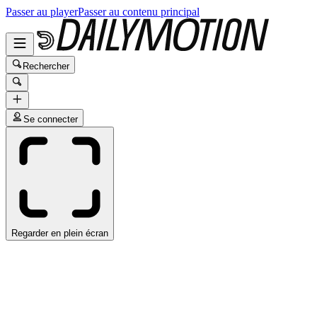
Passer au player
Passer au contenu principal
Rechercher
Se connecter
Regarder en plein écran