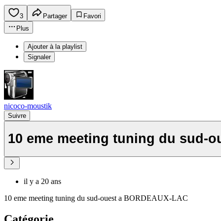
3
Partager
Favori
Plus
Ajouter à la playlist
Signaler
nicoco-moustik
Suivre
10 eme meeting tuning du sud-o
il y a 20 ans
10 eme meeting tuning du sud-ouest a BORDEAUX-LAC
Catégorie