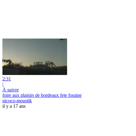
2:31
|
À suivre
foire aux plaisirs de bordeaux fete foraine
nicoco-moustik
il y a 17 ans