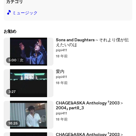
カテゴリ
🎵
ミュージック
お勧め
Sons and Daughters～それより僕が伝
えたいのは
pipi411
18 年前
5:00
|
次
愛内
pipi411
18 年前
3:27
CHAGE&ASKA Anthology 「2003＞
2004」 part8_3
pipi411
18 年前
16:25
CHAGE&ASKA Anthology 「2003＞