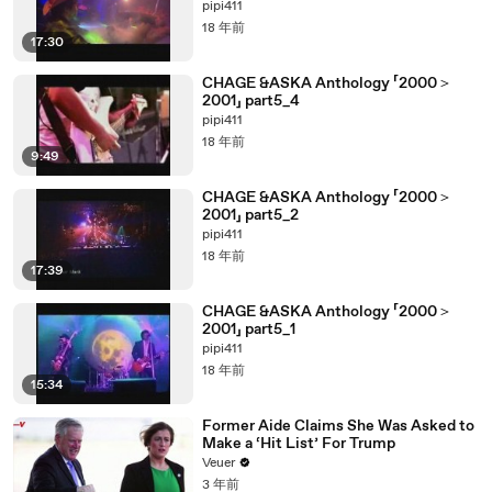
pipi411
18 年前
17:30
CHAGE &ASKA Anthology 「2000＞
2001」 part5_4
pipi411
18 年前
9:49
CHAGE &ASKA Anthology 「2000＞
2001」 part5_2
pipi411
18 年前
17:39
CHAGE &ASKA Anthology 「2000＞
2001」 part5_1
pipi411
18 年前
15:34
Former Aide Claims She Was Asked to
Make a ‘Hit List’ For Trump
Veuer
3 年前