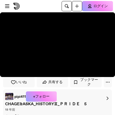
プレイヤーにスキップ
メインコンテンツにスキップ
ログイン
ブックマー
いいね
共有する
ク
+フォロー
pipi411
CHAGE&ASKA_HISTORYⅡ_ＰＲＩＤＥ 5
18 年前