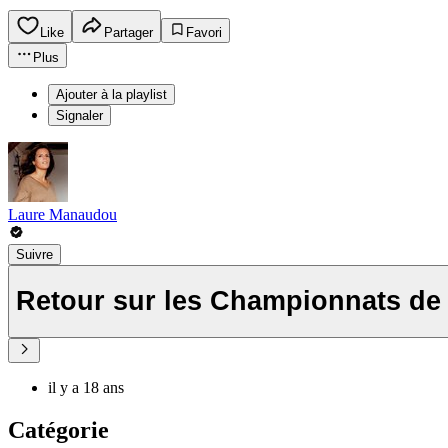
Like
Partager
Favori
Plus
Ajouter à la playlist
Signaler
Laure Manaudou
Suivre
Retour sur les Championnats de
il y a 18 ans
Catégorie