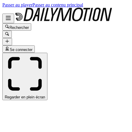
Passer au player
Passer au contenu principal
Rechercher
Se connecter
Regarder en plein écran