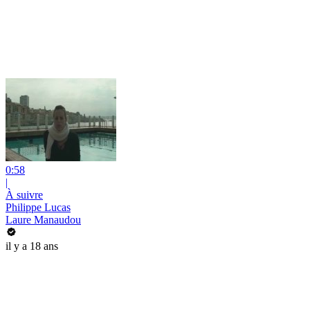
0:58
|
À suivre
Philippe Lucas
Laure Manaudou
il y a 18 ans