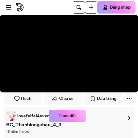
Đi đến trình phát
Đi đến nội dung chính
Đăng nhập
Thích
Chia sẻ
Dấu trang
Theo dõi
lovefeifei4ever
BC_Thanhlongchau_4_3
18 năm trước