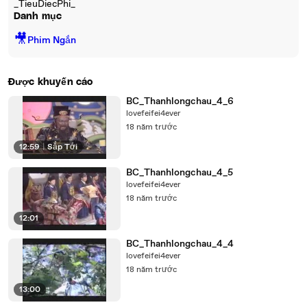
_TieuDiecPhi_
Danh mục
🎥
Phim Ngắn
Được khuyến cáo
BC_Thanhlongchau_4_6
lovefeifei4ever
18 năm trước
12:59
|
Sắp Tới
BC_Thanhlongchau_4_5
lovefeifei4ever
18 năm trước
12:01
BC_Thanhlongchau_4_4
lovefeifei4ever
18 năm trước
13:00