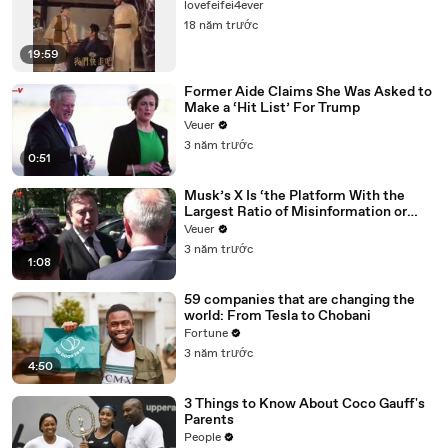
lovefeifei4ever
18 năm trước
19:59
Former Aide Claims She Was Asked to
Make a ‘Hit List’ For Trump
Veuer
3 năm trước
0:51
Musk’s X Is ‘the Platform With the
Largest Ratio of Misinformation or
Disinformation’ Amongst All Social
Veuer
Media Platforms
3 năm trước
1:08
59 companies that are changing the
world: From Tesla to Chobani
Fortune
3 năm trước
4:50
3 Things to Know About Coco Gauff's
Parents
People