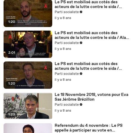
Le PS est mobilisé aux cotés des
acteurs de la lutte contre le sida /
Lennie Nicollet, président de HES -
Parti socialiste
5/5
il y a 8 ans
1:20
Le PS est mobilisé aux cotés des
acteurs de la lutte contre le sida / Alain
BONNINEAU, président de AIDES IDF /
Parti socialiste
4/5
il y a 8 ans
2:01
Le PS est mobilisé aux cotés des
acteurs de la lutte contre le sida /
Roman Krakovsky, président de
Parti socialiste
Séropotes - 3/5
il y a 8 ans
1:20
Le 18 Novembre 2018, votons pour Eva
Sas Jérôme Brézillon
Parti socialiste
il y a 8 ans
1:23
Referendum du 4 novembre : Le PS
appelle à participer au vote en