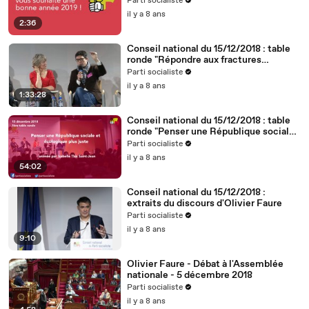
Parti socialiste
il y a 8 ans
2:36
Conseil national du 15/12/2018 : table
ronde "Répondre aux fractures
territoriales, républicaines et
Parti socialiste
démocratiques"
il y a 8 ans
1:33:28
Conseil national du 15/12/2018 : table
ronde "Penser une République sociale
et écologique plus juste"
Parti socialiste
il y a 8 ans
54:02
Conseil national du 15/12/2018 :
extraits du discours d'Olivier Faure
Parti socialiste
il y a 8 ans
9:10
Olivier Faure - Débat à l'Assemblée
nationale - 5 décembre 2018
Parti socialiste
il y a 8 ans