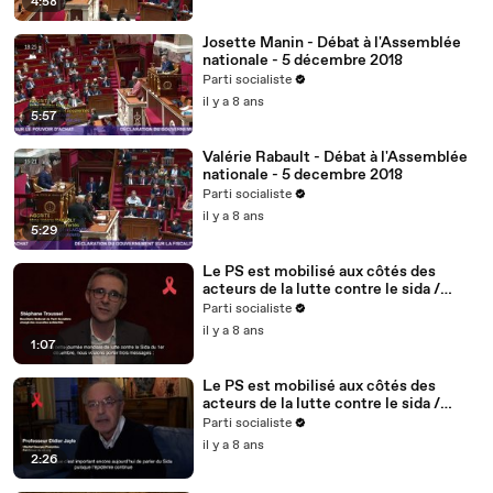
4:58
Josette Manin - Débat à l'Assemblée
nationale - 5 décembre 2018
Parti socialiste
il y a 8 ans
5:57
Valérie Rabault - Débat à l'Assemblée
nationale - 5 decembre 2018
Parti socialiste
il y a 8 ans
5:29
Le PS est mobilisé aux côtés des
acteurs de la lutte contre le sida /
Stéphane Troussel - 2/5
Parti socialiste
il y a 8 ans
1:07
Le PS est mobilisé aux côtés des
acteurs de la lutte contre le sida /
Didier Jayle, médecin, fondateur du
Parti socialiste
site vih.org - 1/5
il y a 8 ans
2:26