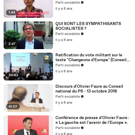
Nouvelle-Calédonie
Parti socialiste
il y a 8 ans
1:44
QUI SONT LES SYMPATHISANTS
SOCIALISTES ?
Parti socialiste
il y a 8 ans
2:47
Ratification du vote militant sur le
texte "Changeons d'Europe" (Conseil
national du 13/10/2018)
Parti socialiste
il y a 8 ans
39:43
Discours d'Olivier Faure au Conseil
national du PS - 13 octobre 2018
Parti socialiste
il y a 8 ans
41:07
Conférence de presse d'Olivier Faure :
« La gauche est l'avenir de l'Europe ».
Parti socialiste
il y a 8 ans