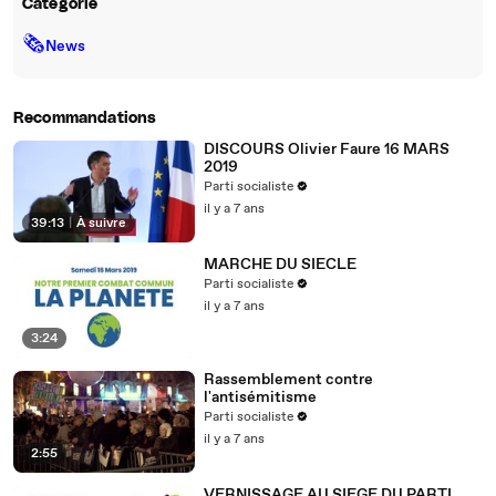
Catégorie
🗞
News
Recommandations
DISCOURS Olivier Faure 16 MARS
2019
Parti socialiste
il y a 7 ans
39:13
|
À suivre
MARCHE DU SIECLE
Parti socialiste
il y a 7 ans
3:24
Rassemblement contre
l'antisémitisme
Parti socialiste
il y a 7 ans
2:55
VERNISSAGE AU SIEGE DU PARTI