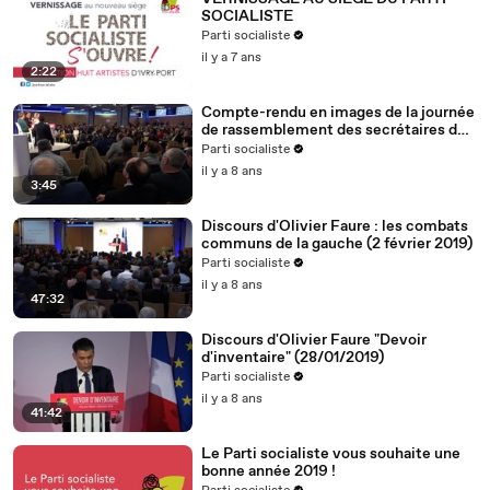
SOCIALISTE
Parti socialiste
il y a 7 ans
2:22
Compte-rendu en images de la journée
de rassemblement des secrétaires de
section (2.2.19)
Parti socialiste
il y a 8 ans
3:45
Discours d'Olivier Faure : les combats
communs de la gauche (2 février 2019)
Parti socialiste
il y a 8 ans
47:32
Discours d'Olivier Faure "Devoir
d'inventaire" (28/01/2019)
Parti socialiste
il y a 8 ans
41:42
Le Parti socialiste vous souhaite une
bonne année 2019 !