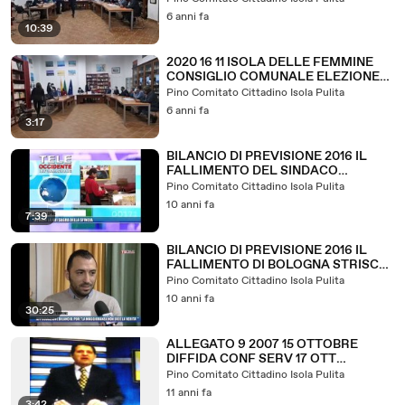
6 anni fa
10:39
2020 16 11 ISOLA DELLE FEMMINE
CONSIGLIO COMUNALE ELEZIONE
PRES CONSIGLIO 3^ PARTE
Pino Comitato Cittadino Isola Pulita
6 anni fa
3:17
BILANCIO DI PREVISIONE 2016 IL
FALLIMENTO DEL SINDACO
BOLOGNA STRISCE BLU 2016
Pino Comitato Cittadino Isola Pulita
definitivo
10 anni fa
7:39
BILANCIO DI PREVISIONE 2016 IL
FALLIMENTO DI BOLOGNA STRISCE
BLU 2016
Pino Comitato Cittadino Isola Pulita
10 anni fa
30:25
ALLEGATO 9 2007 15 OTTOBRE
DIFFIDA CONF SERV 17 OTT
CONCESSIONE PETCOKE SODANO
Pino Comitato Cittadino Isola Pulita
FUNDARO
11 anni fa