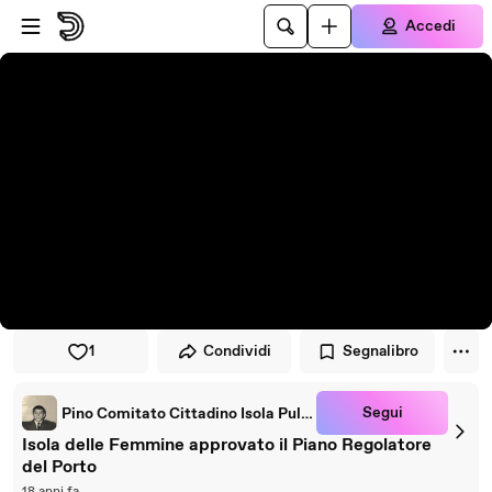
Vai al lettore
Passa al contenuto principale
Accedi
1
Condividi
Segnalibro
Segui
Pino Comitato Cittadino Isola Pulita
Isola delle Femmine approvato il Piano Regolatore
del Porto