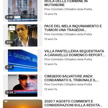
ISOLA DELLE FEMMINE IN
MUTANDINE
Pino Comitato Cittadino Isola Pulita
13 anni fa
2:48
PACE DEL MELA INQUINAMENTO E
TUMORI UNA TRAGEDIA
ANNUNCIATA
Pino Comitato Cittadino Isola Pulita
13 anni fa
2:05
VILLA PANTELLERIA SEQUESTRATA
A CARAVELLO DOMENICO REPORT
GENNAIO 2006
Pino Comitato Cittadino Isola Pulita
13 anni fa
3:31
CIMG8200 SALVATORE ANZA'
CONDANNATO IL TRIBUNALE IL
PIANO ARIA E' COPIATO
Pino Comitato Cittadino Isola Pulita
13 anni fa
0:34
2020 7 AGOSTO COMMENTI E
CONSIDERAZIONI SULLA SEDUTA