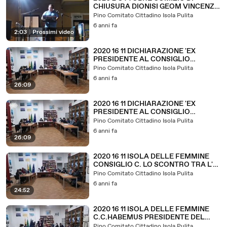
CHIUSURA DIONISI GEOM VINCENZO
REQUISIZIONI LOCULI
Pino Comitato Cittadino Isola Pulita
CIMIMITERIALI
6 anni fa
2:03
|
Prossimi video
2020 16 11 DICHIARAZIONE 'EX
PRESIDENTE AL CONSIGLIO
COMUNALE DI ISOLA RAPPA PIETRO
Pino Comitato Cittadino Isola Pulita
ABBANDONA IL GRUPPO DELL'EX
6 anni fa
SINDACO STEFANO BOLOGNA 1
26:09
PARTE
2020 16 11 DICHIARAZIONE 'EX
PRESIDENTE AL CONSIGLIO
COMUNALE DI ISOLA RAPPA PIETRO
Pino Comitato Cittadino Isola Pulita
ABBANDONA IL GRUPPO DELL'EX
6 anni fa
SINDACO STEFANO BOLOGNA 1
26:09
PARTE
2020 16 11 ISOLA DELLE FEMMINE
CONSIGLIO C. LO SCONTRO TRA L'
EX SINDACO BOLOGNA STEFANO E
Pino Comitato Cittadino Isola Pulita
IL TRANSFUGA RAPPA PIETRO I 4^
6 anni fa
PARTE
24:52
2020 16 11 ISOLA DELLE FEMMINE
C.C.HABEMUS PRESIDENTE DEL
CONSIGLIO 2^ PARTE
Pino Comitato Cittadino Isola Pulita