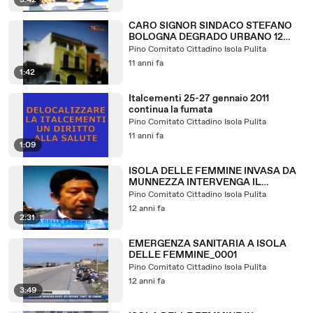
3:42
CARO SIGNOR SINDACO STEFANO
BOLOGNA DEGRADO URBANO 12
MAGGIO 2015 A ISOLA DELLE
Pino Comitato Cittadino Isola Pulita
FEMMINE
11 anni fa
1:42
Italcementi 25-27 gennaio 2011
continua la fumata
Pino Comitato Cittadino Isola Pulita
11 anni fa
1:09
ISOLA DELLE FEMMINE INVASA DA
MUNNEZZA INTERVENGA IL
PREFETTO CIMG0046
Pino Comitato Cittadino Isola Pulita
12 anni fa
2:31
EMERGENZA SANITARIA A ISOLA
DELLE FEMMINE_0001
Pino Comitato Cittadino Isola Pulita
12 anni fa
3:49