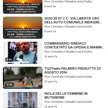
DEL CONSIGLIO BAGARRE DEL
Pino Comitato Cittadino Isola Pulita
CONSIGLIO COMUNALE DI ISOLA
6 anni fa
DELLE FEMMINE DEL 28 LUGLIO
28:59
2020 " PERICOLO PER L'ASSALTO AL
PALAZZO DEGLI ODIATORI SERIALE
2020 28 07 C.C. VIA LIBERTA' USO
DELL'AUTO COMUNALE INDAGINI
PROCURA ILLECITI CONCORSO
Pino Comitato Cittadino Isola Pulita
ARCHITETTI
6 anni fa
28:59
COMMISSARIO-SINDACO
CONTESTATO DA OPERAI E MAMME
A ISOLA DELLE FEMMINE
Pino Comitato Cittadino Isola Pulita
12 anni fa
1:55
TG3 Padre PALMIRO PRESUTTO 23
AGOSTO 2014
Pino Comitato Cittadino Isola Pulita
12 anni fa
2:19
ISOLA DELLE FEMMINE IN
MUTANDINE
Pino Comitato Cittadino Isola Pulita
13 anni fa