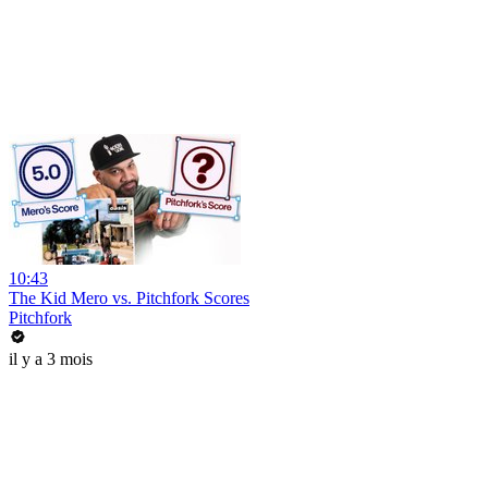
10:43
The Kid Mero vs. Pitchfork Scores
Pitchfork
il y a 3 mois