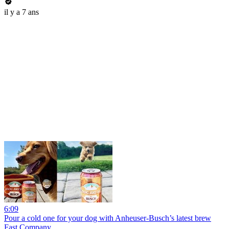
il y a 7 ans
6:09
Pour a cold one for your dog with Anheuser-Busch’s latest brew
Fast Company