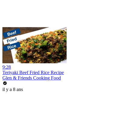
9:28
Teriyaki Beef Fried Rice Recipe
Glen & Friends Cooking Food
il y a 8 ans