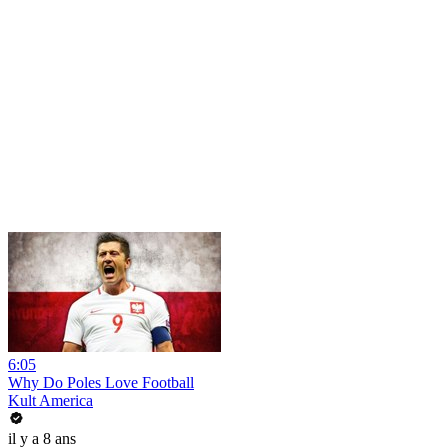
6:05
Why Do Poles Love Football
Kult America
il y a 8 ans