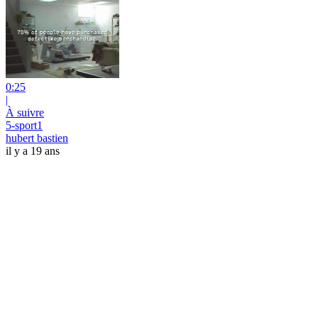
0:25
|
À suivre
5-sport1
hubert bastien
il y a 19 ans