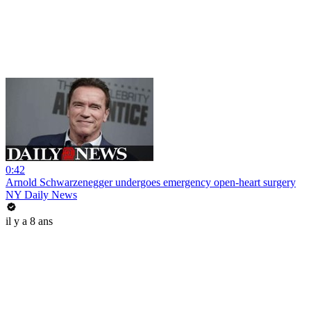
0:42
Arnold Schwarzenegger undergoes emergency open-heart surgery
NY Daily News
il y a 8 ans