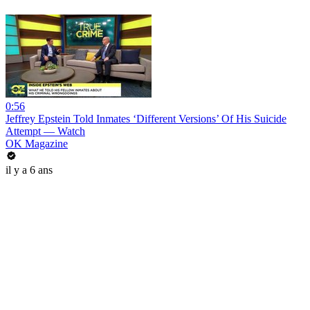
0:56
Jeffrey Epstein Told Inmates ‘Different Versions’ Of His Suicide
Attempt — Watch
OK Magazine
il y a 6 ans