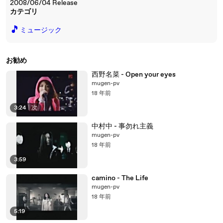
2008/06/04 Release
カテゴリ
🎵
ミュージック
お勧め
西野名菜 - Open your eyes
mugen-pv
18 年前
3:24
|
次
中村中 - 事勿れ主義
mugen-pv
18 年前
3:59
camino - The Life
mugen-pv
18 年前
5:19