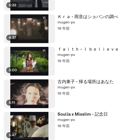
5:32
Ｋｒａ - 雨音はショパンの調べ
mugen-pv
18 年前
4:37
ｆａｉｔｈ - Ｉ ｂｅｌｉｅｖｅ
mugen-pv
18 年前
5:00
古内東子 - 帰る場所はあなた
mugen-pv
18 年前
5:11
SoulJa x Misslim - 記念日
mugen-pv
18 年前
5:47