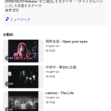
2008/05/21 Release 「オニ発注」 ＥＤテーマ ・ 「ナイトクルージ
ング」 ５月度ＥＤテーマ
カテゴリ
🎵
ミュージック
お勧め
西野名菜 - Open your eyes
mugen-pv
18 年前
3:24
|
次
中村中 - 事勿れ主義
mugen-pv
18 年前
3:59
camino - The Life
mugen-pv
18 年前
5:19