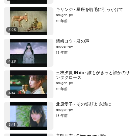
キリンジ - 星座を睫毛に引っかけて
mugen-pv
18 年前
5:25
柴崎コウ - 君の声
mugen-pv
18 年前
4:28
三枝夕夏 IN db - 誰もがきっと誰かのサ
ンタクロース
mugen-pv
18 年前
4:47
北原愛子 - その笑顔よ 永遠に
mugen-pv
18 年前
3:41