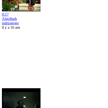
0:17
Algoflash
pubzagogo
il y a 16 ans