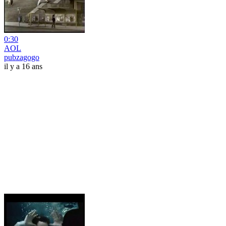
0:30
AOL
pubzagogo
il y a 16 ans