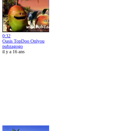
0:32
Oasis TopDoo Onlyou
pubzagogo
il y a 16 ans