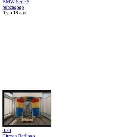
BMW Serie 5
pubzagogo
il y a 18 ans
0:30
Citroen Berlingo