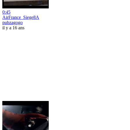
0:45
AirFrance_Siege8A
pubzagogo
il y a 16 ans