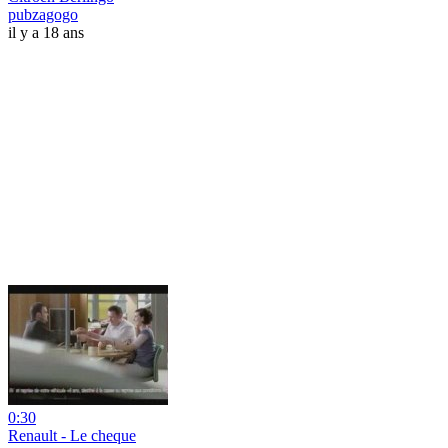
pubzagogo
il y a 18 ans
0:30
Renault - Le cheque