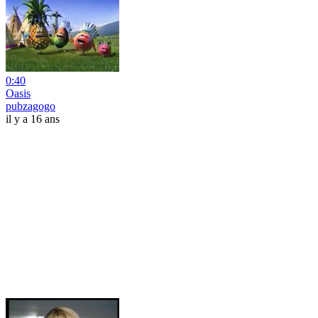
0:40
Oasis
pubzagogo
il y a 16 ans