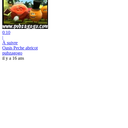
0:10
|
À suivre
Oasis Peche abricot
pubzagogo
il y a 16 ans