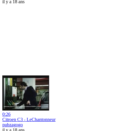
il y a 18 ans
0:26
Citroen C3 - LeChantonneur
pubzagogo
il y a 18 ans