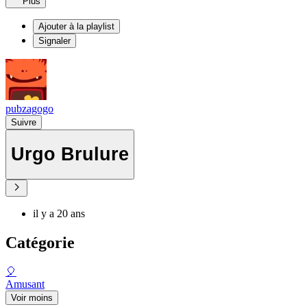
Plus
Ajouter à la playlist
Signaler
pubzagogo
Suivre
Urgo Brulure
il y a 20 ans
Catégorie
🎈
Amusant
Voir moins