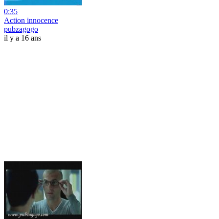
0:35
Action innocence
pubzagogo
il y a 16 ans