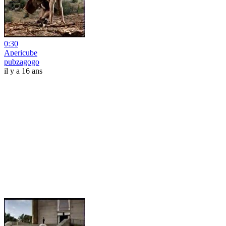
0:30
Apericube
pubzagogo
il y a 16 ans