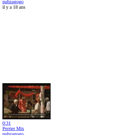
pubzagogo
il y a 18 ans
0:31
Perrier Mix
pubzagogo