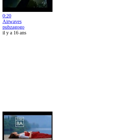
0:20
Airwaves
pubzagogo
il y a 16 ans