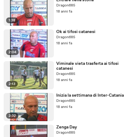
Entrare nella storia
Dragon685
18 anni fa
1:38
Ok ai tifosi catanesi
Dragon685
18 anni fa
2:04
Viminale vieta trasferta ai tifosi
catanesi
Dragon685
18 anni fa
2:13
Inizia la settimana di Inter-Catania
Dragon685
18 anni fa
2:32
Zenga Day
Dragon685