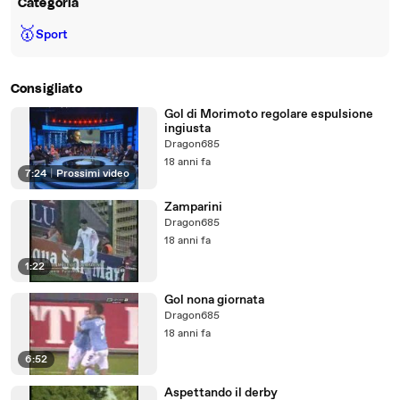
Categoria
🥇
Sport
Consigliato
Gol di Morimoto regolare espulsione
ingiusta
Dragon685
18 anni fa
7:24
|
Prossimi video
Zamparini
Dragon685
18 anni fa
1:22
Gol nona giornata
Dragon685
18 anni fa
6:52
Aspettando il derby