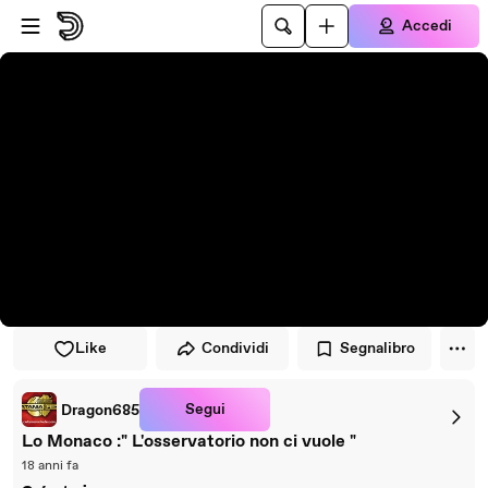
Vai al lettore
Passa al contenuto principale
Accedi
Like
Condividi
Segnalibro
Segui
Dragon685
Lo Monaco :" L'osservatorio non ci vuole "
18 anni fa