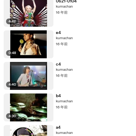
0621-0104
kumachan
16 年前
4:42
e4
kumachan
16 年前
0:48
c4
kumachan
16 年前
4:40
b4
kumachan
16 年前
4:30
a4
kumachan