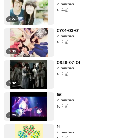
kumachan
16 年前
2:27
0701-03-01
kumachan
16 年前
3:36
0628-07-01
kumachan
16 年前
3:32
55
kumachan
16 年前
4:26
11
kumachan