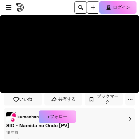
プレイヤーにスキップ
メインコンテンツにスキップ
ログイン
ブックマー
いいね
共有する
ク
+フォロー
kumachan
SID - Namida no Ondo [PV]
18 年前