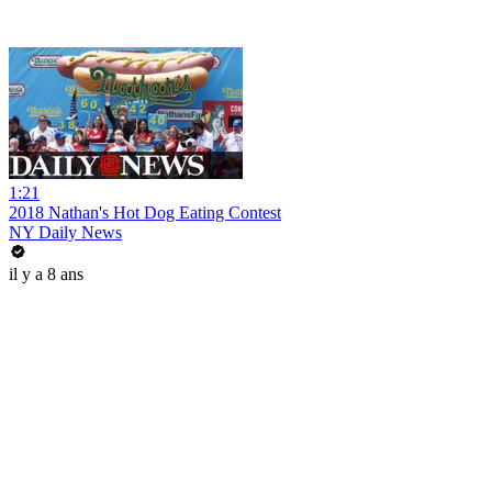
1:21
2018 Nathan's Hot Dog Eating Contest
NY Daily News
il y a 8 ans