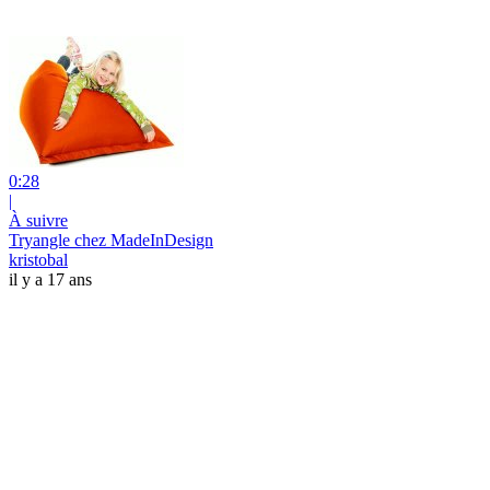
0:28
|
À suivre
Tryangle chez MadeInDesign
kristobal
il y a 17 ans