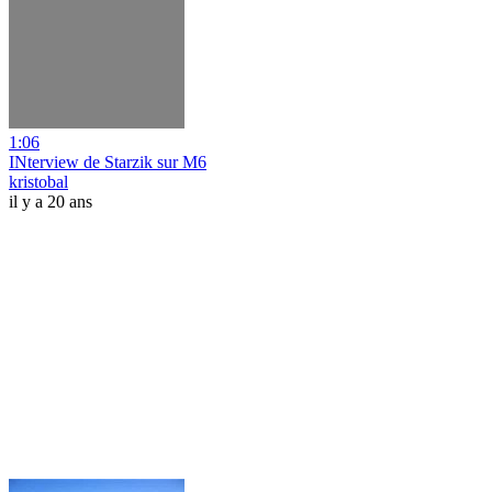
1:06
INterview de Starzik sur M6
kristobal
il y a 20 ans