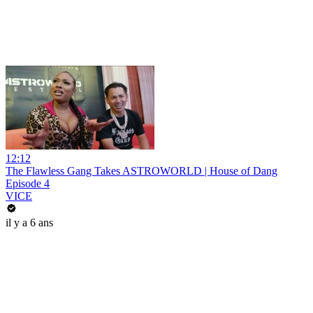
12:12
The Flawless Gang Takes ASTROWORLD | House of Dang
Episode 4
VICE
il y a 6 ans