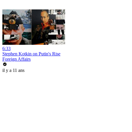
6:33
Stephen Kotkin on Putin's Rise
Foreign Affairs
il y a 11 ans