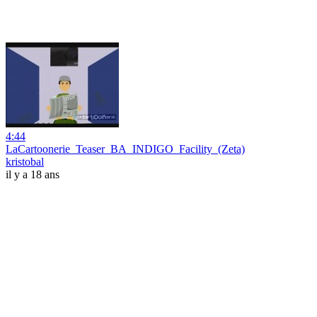
4:44
LaCartoonerie_Teaser_BA_INDIGO_Facility_(Zeta)
kristobal
il y a 18 ans