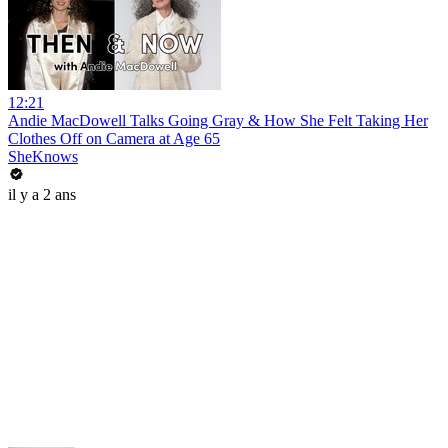
12:21
Andie MacDowell Talks Going Gray & How She Felt Taking Her
Clothes Off on Camera at Age 65
SheKnows
il y a 2 ans