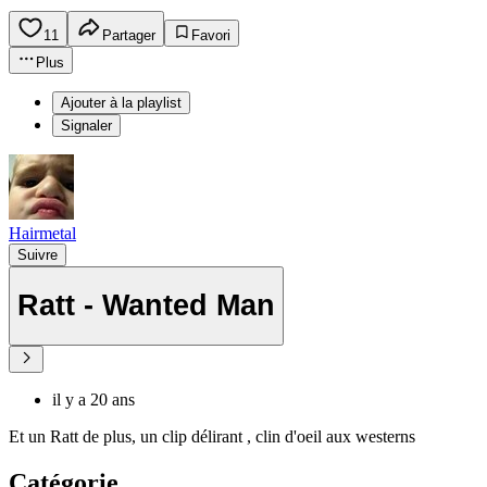
11
Partager
Favori
Plus
Ajouter à la playlist
Signaler
Hairmetal
Suivre
Ratt - Wanted Man
il y a 20 ans
Et un Ratt de plus, un clip délirant , clin d'oeil aux westerns
Catégorie