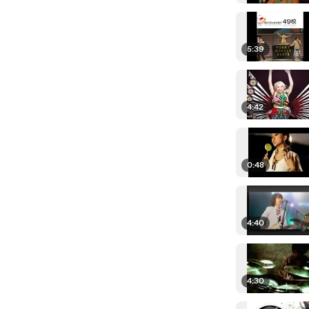
5:39
4:42
0:48
4:40
4:30