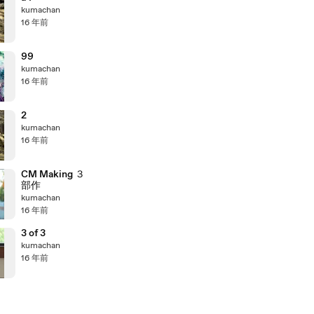
kumachan
16 年前
99
kumachan
16 年前
2
kumachan
16 年前
CM Making ３
部作
kumachan
16 年前
3 of 3
kumachan
16 年前