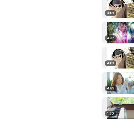
4:01
4:37
4:01
4:59
1:30