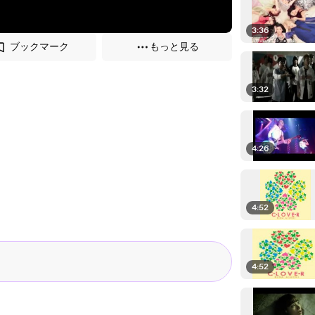
3:36
ブックマーク
もっと見る
3:32
4:26
4:52
4:52