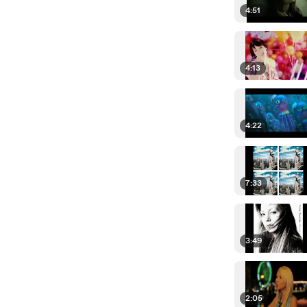
4:51
4:13
4:22
7:33
3:49
2:05