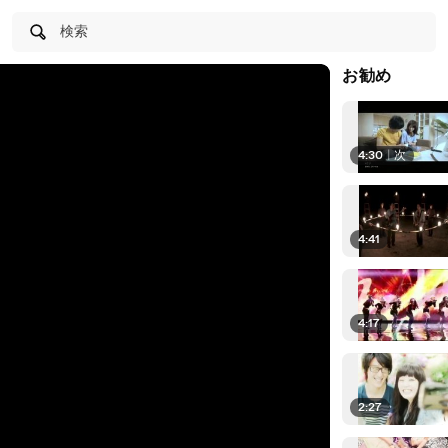
検索
お勧め
4:30
|
次
4:41
4:17
2:27