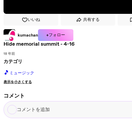
いいね
共有する
+フォロー
kumachan
Hide memorial summit - 4-16
18 年前
カテゴリ
🎵
ミュージック
表示を小さくする
コメント
コ
メ
ン
ト