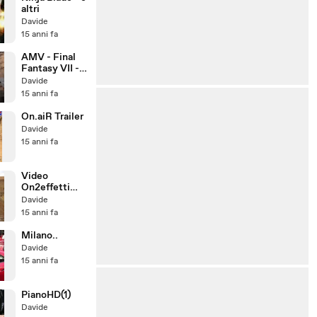
altri
Davide
15 anni fa
AMV - Final
Fantasy VII -
What have
Davide
you done?
15 anni fa
On.aiR Trailer
Davide
15 anni fa
Video
On2effetti
Not
Davide
Completed
15 anni fa
Milano..
Davide
15 anni fa
PianoHD(1)
Davide