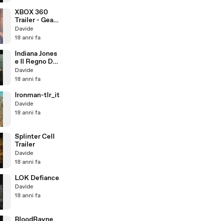
XBOX 360
Trailer - Gears
of War [HD @
Davide
720p]
18 anni fa
Indiana Jones
e Il Regno Del
Teschio Di
Davide
Cristallo -
18 anni fa
Indy4 -
Ironman-tlr_it
Davide
18 anni fa
Splinter Cell
Trailer
Davide
18 anni fa
LOK Defiance
Davide
18 anni fa
BloodRayne