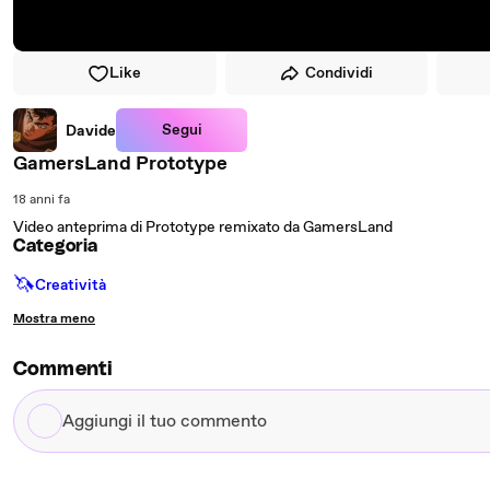
Like
Condividi
Segui
Davide
GamersLand Prototype
18 anni fa
Video anteprima di Prototype remixato da GamersLand
Categoria
🦄
Creatività
Mostra meno
Commenti
Aggiungi
il
tuo
commento