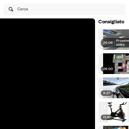
Cerca
Consigliato
Prossim
26:06
|
video
26:00
9:27
11:42