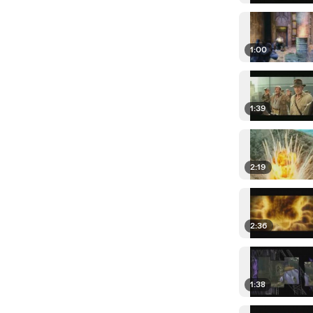
1:00
1:39
2:19
2:36
1:38