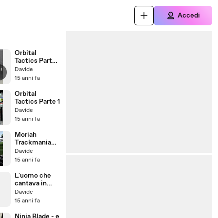
Accedi
Orbital
Tactics Parte
2
i
Davide
15 anni fa
Orbital
Tactics Parte 1
Davide
15 anni fa
Moriah
Trackmania
WR remixed
Davide
15 anni fa
L'uomo che
cantava in
Ciclette
Davide
15 anni fa
Ninja Blade - e