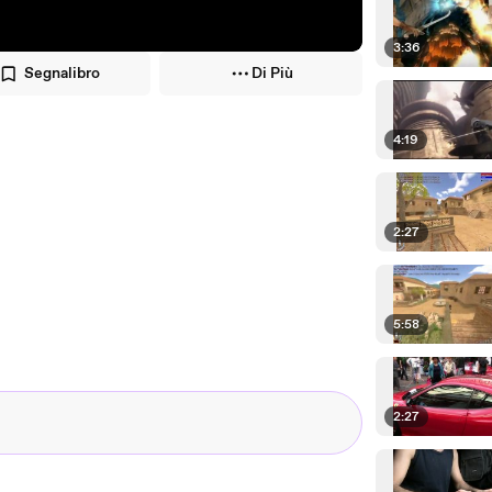
3:36
Segnalibro
Di Più
4:19
2:27
5:58
2:27