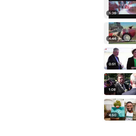
5:36
4:44
0:51
1:08
4:50