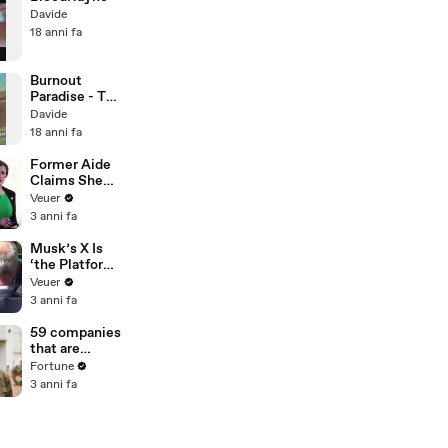
Davide
18 anni fa
Burnout
Paradise - The
Pretender -
Davide
Completo3
18 anni fa
Former Aide
Claims She
Was Asked to
Veuer
Make a ‘Hit
3 anni fa
List’ For
Trump
Musk’s X Is
‘the Platform
With the
Veuer
Largest Ratio
3 anni fa
of
Misinformatio
59 companies
n or
that are
Disinformatio
changing the
Fortune
n’ Amongst
world: From
3 anni fa
All Social
Tesla to
Media
Chobani
Platforms