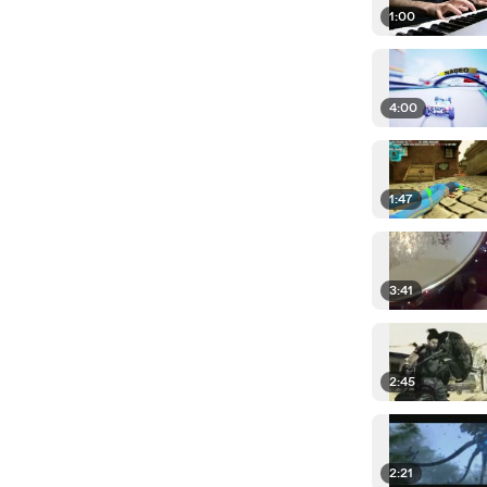
1:00
4:00
1:47
3:41
2:45
2:21