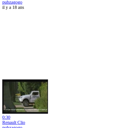
pubzagogo
il y a 18 ans
0:30
Renault Clio
pubzagogo