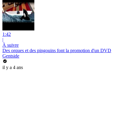
1:42
|
À suivre
Des orques et des pingouins font la promotion d'un DVD
Gentside
il y a 4 ans