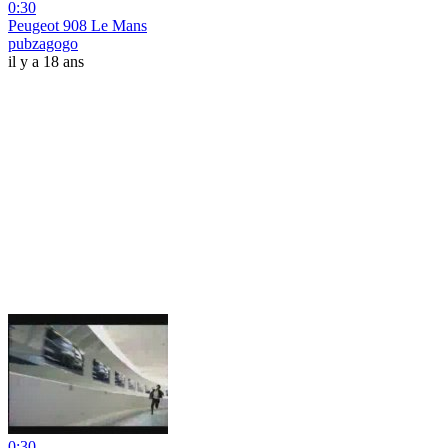
0:30
Peugeot 908 Le Mans
pubzagogo
il y a 18 ans
0:30