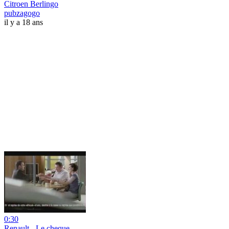
Citroen Berlingo
pubzagogo
il y a 18 ans
0:30
Renault - Le cheque