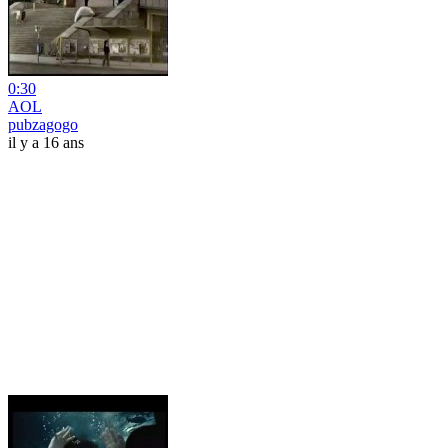
0:30
AOL
pubzagogo
il y a 16 ans