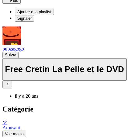
Plus
Ajouter à la playlist
Signaler
pubzagogo
Suivre
Free Cretin La Pelle et le DVD
il y a 20 ans
Catégorie
🎈
Amusant
Voir moins