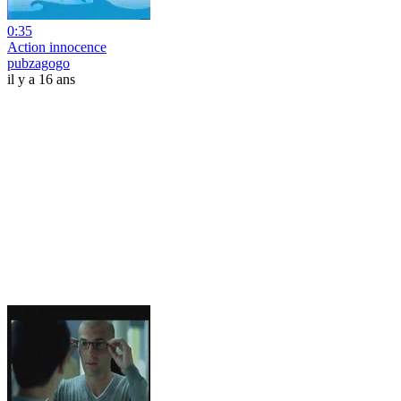
0:35
Action innocence
pubzagogo
il y a 16 ans