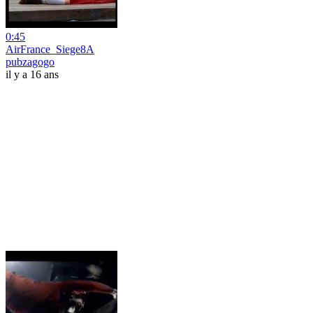
0:45
AirFrance_Siege8A
pubzagogo
il y a 16 ans