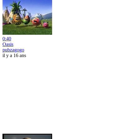
0:40
Oasis
pubzagogo
il y a 16 ans