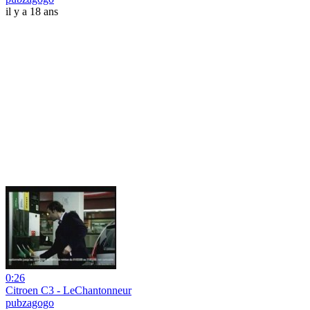
il y a 18 ans
0:26
Citroen C3 - LeChantonneur
pubzagogo