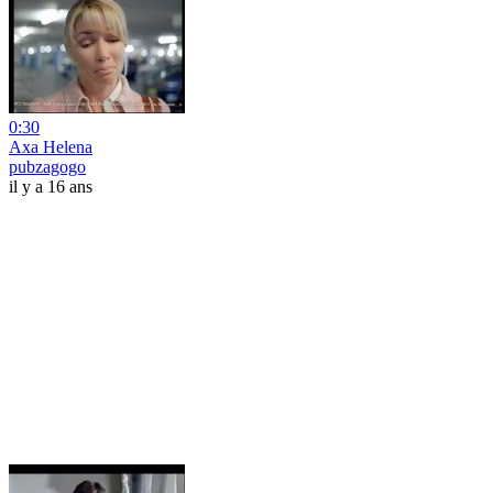
0:30
Axa Helena
pubzagogo
il y a 16 ans