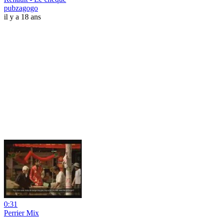
pubzagogo
il y a 18 ans
0:31
Perrier Mix