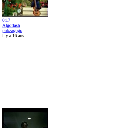
0:17
Algoflash
pubzagogo
il y a 16 ans