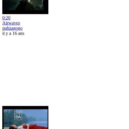
0:20
Airwaves
pubzagogo
il y a 16 ans