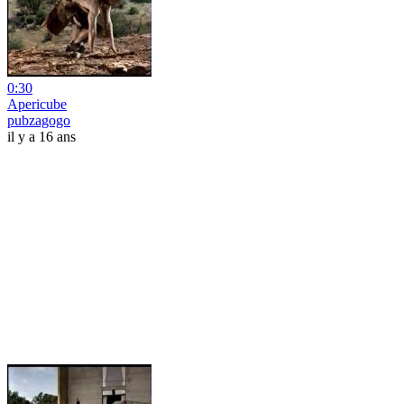
0:30
Apericube
pubzagogo
il y a 16 ans