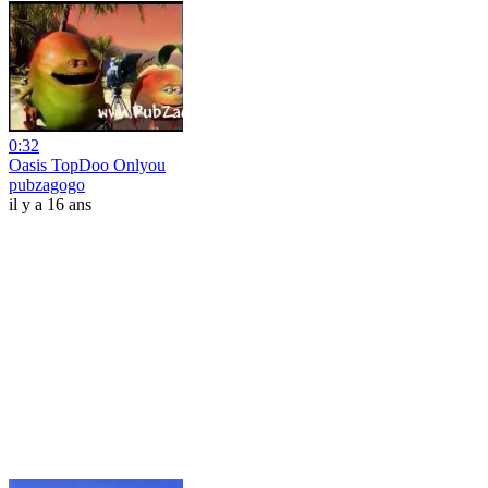
0:32
Oasis TopDoo Onlyou
pubzagogo
il y a 16 ans