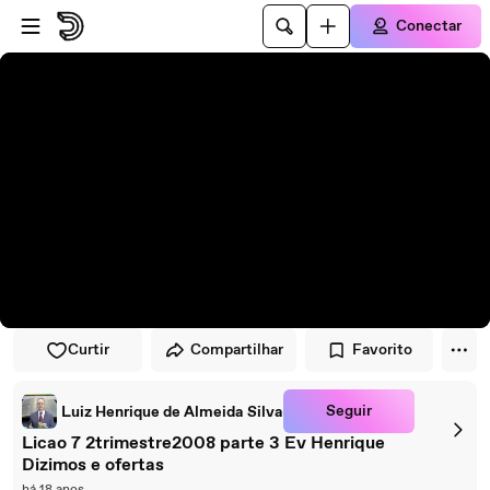
Pular para o player
Ir para o conteúdo principal
Conectar
Curtir
Compartilhar
Favorito
Seguir
Luiz Henrique de Almeida Silva
Licao 7 2trimestre2008 parte 3 Ev Henrique
Dizimos e ofertas