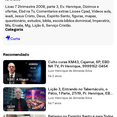
há 18 anos
Licao 7 2trimestre 2008, parte 3, Ev. Henrique, Dizimos e
ofertas, Ebd na Tv, Comentarios extras Licoes Cpad, Videos aula,
ieadi, Jesus Cristo, Deus, Espírito Santo, figuras, mapas,
questionário, estudos, bíblia, escola bíblica dominical, Imperatriz,
Ma, Ervalia, Mg, Lição 6, Serviço Cristão.
Categoria
🎥
Curta
Recomendado
Culto curas KM43, Cajamar, SP, EBD
NA TV, Pr Henrique, 9999152-0454
Luiz Henrique de Almeida Silva
há 2 anos
1:39
|
A Seguir
Lição 3, Entrando no Tabernáculo, o
Pátio, 1 Parte, 2Tr19, Pr. Henrique, EBD
NA TV
Luiz Henrique de Almeida Silva
há 7 anos
12:56
Batismo no Espírito Santo é para Todos