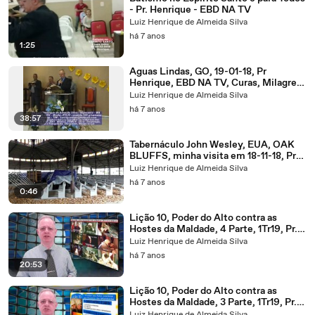
- Pr. Henrique - EBD NA TV
Luiz Henrique de Almeida Silva
há 7 anos
1:25
Aguas Lindas, GO, 19-01-18, Pr
Henrique, EBD NA TV, Curas, Milagres,
Kaytinine
Luiz Henrique de Almeida Silva
há 7 anos
38:57
Tabernáculo John Wesley, EUA, OAK
BLUFFS, minha visita em 18-11-18, Pr
Henrique, EBD NA TV
Luiz Henrique de Almeida Silva
há 7 anos
0:46
Lição 10, Poder do Alto contra as
Hostes da Maldade, 4 Parte, 1Tr19, Pr.
Henrique, EBD NA TV
Luiz Henrique de Almeida Silva
há 7 anos
20:53
Lição 10, Poder do Alto contra as
Hostes da Maldade, 3 Parte, 1Tr19, Pr.
Henrique, EBD NA TV