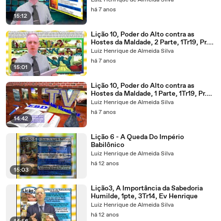
Luiz Henrique de Almeida Silva
há 7 anos
15:12
Lição 10, Poder do Alto contra as
Hostes da Maldade, 2 Parte, 1Tr19, Pr.
Henrique, EBD NA TV
Luiz Henrique de Almeida Silva
há 7 anos
15:01
Lição 10, Poder do Alto contra as
Hostes da Maldade, 1 Parte, 1Tr19, Pr.
Henrique, EBD NA TV
Luiz Henrique de Almeida Silva
há 7 anos
14:42
Lição 6 - A Queda Do Império
Babilônico
Luiz Henrique de Almeida Silva
há 12 anos
15:03
Lição3, A Importância da Sabedoria
Humilde, 1pte, 3Tr14, Ev Henrique
Luiz Henrique de Almeida Silva
há 12 anos