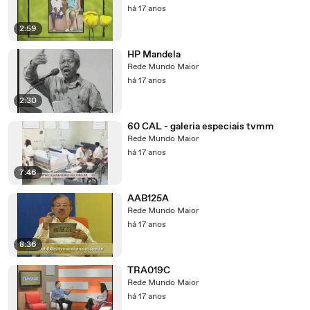
há 17 anos
2:59
HP Mandela
Rede Mundo Maior
há 17 anos
2:30
60 CAL - galeria especiais tvmm
Rede Mundo Maior
há 17 anos
7:46
AAB125A
Rede Mundo Maior
há 17 anos
8:36
TRA019C
Rede Mundo Maior
há 17 anos