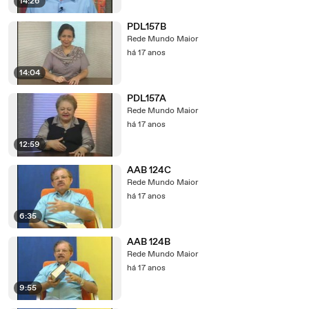
14:26
PDL157B
Rede Mundo Maior
há 17 anos
14:04
PDL157A
Rede Mundo Maior
há 17 anos
12:59
AAB 124C
Rede Mundo Maior
há 17 anos
6:35
AAB 124B
Rede Mundo Maior
há 17 anos
9:55