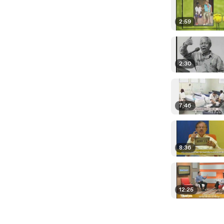
2:59
2:30
7:46
8:36
12:25