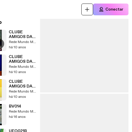
Conectar
o
CLUBE
AMIGOS DA
BOA NOVA
Rede Mundo Maior
04
há 10 anos
CLUBE
AMIGOS DA
BOA NOVA 1
Rede Mundo Maior
há 10 anos
CLUBE
AMIGOS DA
BOA NOVA 2
Rede Mundo Maior
há 10 anos
BV014
Rede Mundo Maior
há 16 anos
UFO021B