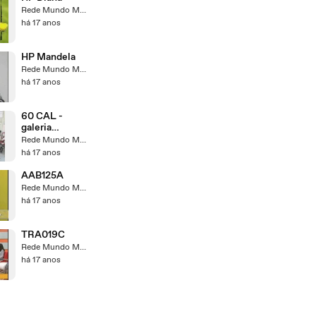
Rede Mundo Maior
há 17 anos
HP Mandela
Rede Mundo Maior
há 17 anos
60 CAL -
galeria
especiais
Rede Mundo Maior
tvmm
há 17 anos
AAB125A
Rede Mundo Maior
há 17 anos
TRA019C
Rede Mundo Maior
há 17 anos