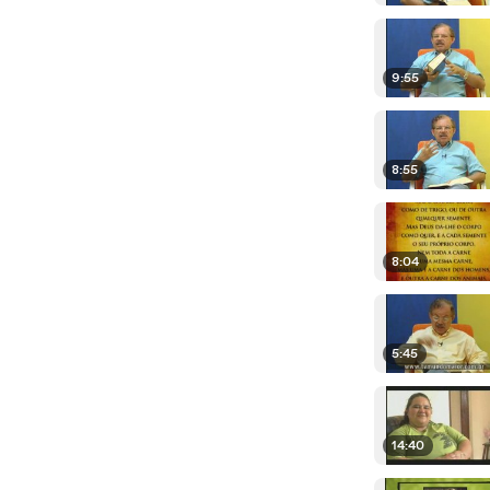
9:55
8:55
8:04
5:45
14:40