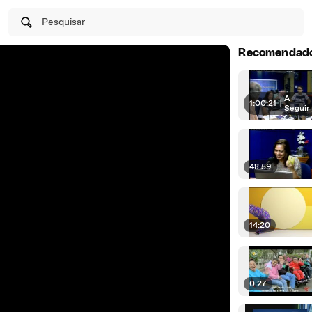
Pesquisar
Recomendad
A
1:00:21
|
Seguir
48:59
14:20
0:27