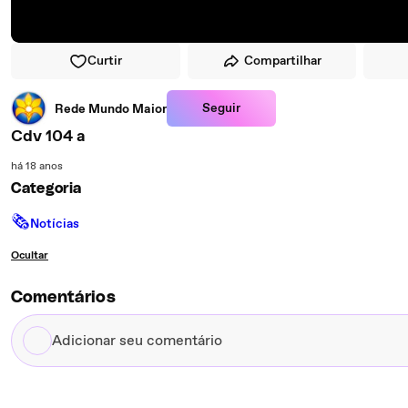
Curtir
Compartilhar
Seguir
Rede Mundo Maior
Cdv 104 a
há 18 anos
Categoria
🗞
Notícias
Ocultar
Comentários
Adicionar
seu
comentário