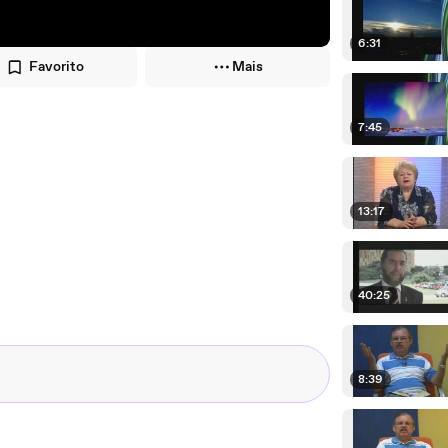
6:31
Favorito
Mais
7:45
13:17
40:25
8:39