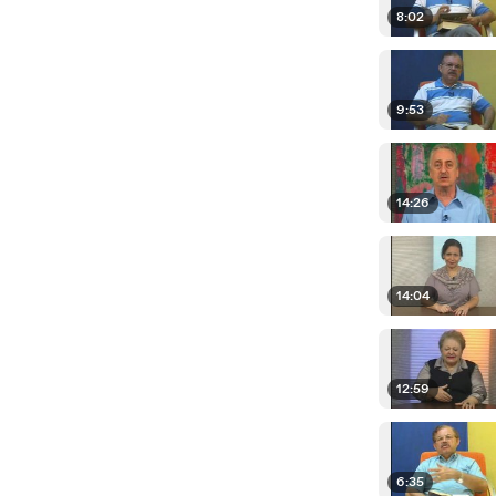
8:02
9:53
14:26
14:04
12:59
6:35