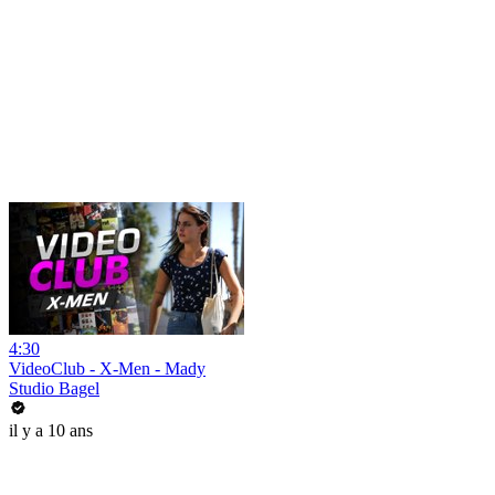
4:30
VideoClub - X-Men - Mady
Studio Bagel
il y a 10 ans