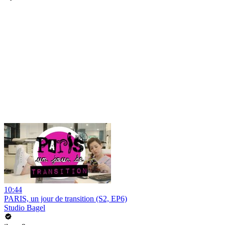
10:44
PARIS, un jour de transition (S2, EP6)
Studio Bagel