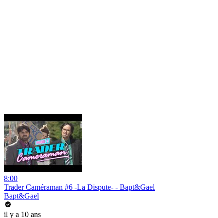
8:00
Trader Caméraman #6 -La Dispute- - Bapt&Gael
Bapt&Gael
il y a 10 ans