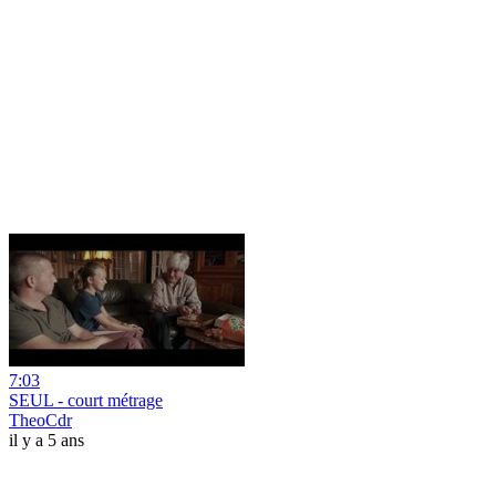
7:03
SEUL - court métrage
TheoCdr
il y a 5 ans