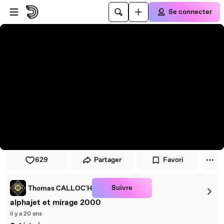
Passer au player
Passer au contenu principal
Se connecter
629
Partager
Favori
Suivre
Thomas CALLOC'H
alphajet et mirage 2000
il y a 20 ans