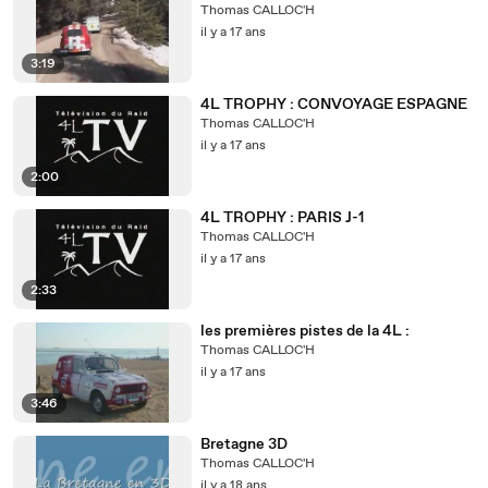
Thomas CALLOC'H
il y a 17 ans
3:19
4L TROPHY : CONVOYAGE ESPAGNE
Thomas CALLOC'H
il y a 17 ans
2:00
4L TROPHY : PARIS J-1
Thomas CALLOC'H
il y a 17 ans
2:33
les premières pistes de la 4L :
Thomas CALLOC'H
il y a 17 ans
3:46
Bretagne 3D
Thomas CALLOC'H
il y a 18 ans