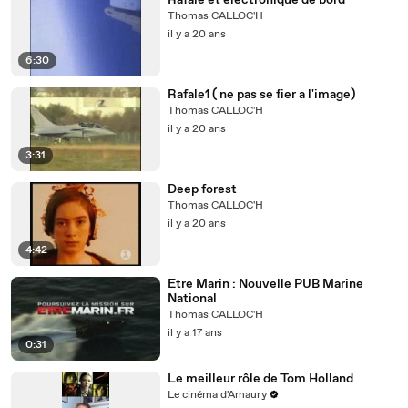
Rafale et electronique de bord
Thomas CALLOC'H
il y a 20 ans
6:30
Rafale1 ( ne pas se fier a l'image)
Thomas CALLOC'H
il y a 20 ans
3:31
Deep forest
Thomas CALLOC'H
il y a 20 ans
4:42
Etre Marin : Nouvelle PUB Marine
National
Thomas CALLOC'H
il y a 17 ans
0:31
Le meilleur rôle de Tom Holland
Le cinéma d'Amaury