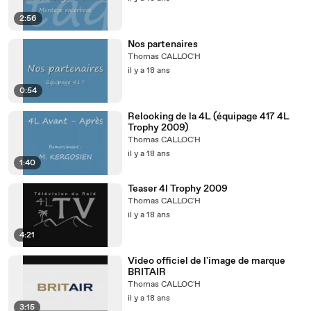
2:56
Nos partenaires
Thomas CALLOC'H
il y a 18 ans
0:54
Relooking de la 4L (équipage 417 4L
Trophy 2009)
Thomas CALLOC'H
il y a 18 ans
1:40
Teaser 4l Trophy 2009
Thomas CALLOC'H
il y a 18 ans
4:21
Video officiel de l'image de marque
BRITAIR
Thomas CALLOC'H
il y a 18 ans
3:15