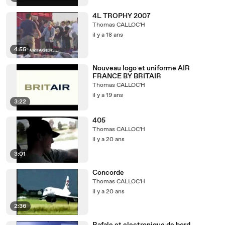
4L TROPHY 2007
Thomas CALLOC'H
il y a 18 ans
4:55
Nouveau logo et uniforme AIR
FRANCE BY BRITAIR
Thomas CALLOC'H
il y a 19 ans
3:22
405
Thomas CALLOC'H
il y a 20 ans
3:01
Concorde
Thomas CALLOC'H
il y a 20 ans
2:36