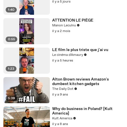
il y a 5 jours
1:40
ATTENTION LE PIÈGE
Manon Leculnu
il y a 2 mois
0:55
LE film le plus triste que j'ai vu
Le cinéma d'Amaury
il y a 5 heures
1:23
Alton Brown reviews Amazon's
dumbest kitchen gadgets
The Daily Dot
il y a 9 ans
5:39
Why do business in Poland? [Kult
America]
Kult America
il y a 8 ans