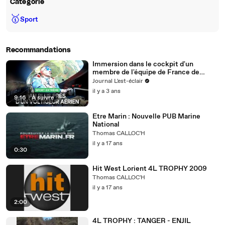
Catégorie
🥇
Sport
Recommandations
Immersion dans le cockpit d'un
membre de l'équipe de France de
voltige aérienne
Journal L'est-éclair
il y a 3 ans
9:16
|
À suivre
Etre Marin : Nouvelle PUB Marine
National
Thomas CALLOC'H
il y a 17 ans
0:30
Hit West Lorient 4L TROPHY 2009
Thomas CALLOC'H
il y a 17 ans
2:00
4L TROPHY : TANGER - ENJIL