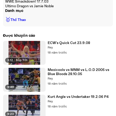
WWE Smackdown! 17.7.03
Ultimo Dragon vs Jamie Noble
Danh mục
🥇
Thể Thao
Được khuyến cáo
ECW's Quick Cut 23.9.08
Rey
18 năm trước
3:12
|
Sắp Tới
Mexicools vs MNM vs L.O.D 2005 vs
Blue Bloods 28.10.05
Rey
18 năm trước
9:49
Kurt Angle vs Undertaker 19.2.06 P4
Rey
18 năm trước
9:23