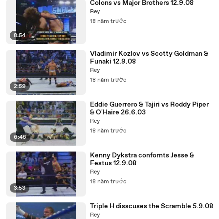
Colons vs Major Brothers 12.9.08
Rey
18 năm trước
8:54
Vladimir Kozlov vs Scotty Goldman &
Funaki 12.9.08
Rey
18 năm trước
2:59
Eddie Guerrero & Tajiri vs Roddy Piper
& O'Haire 26.6.03
Rey
18 năm trước
6:46
Kenny Dykstra confornts Jesse &
Festus 12.9.08
Rey
18 năm trước
3:53
Triple H disscuses the Scramble 5.9.08
Rey