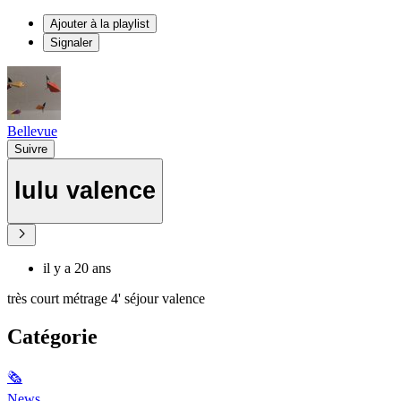
Ajouter à la playlist
Signaler
Bellevue
Suivre
lulu valence
il y a 20 ans
très court métrage 4' séjour valence
Catégorie
🗞
News