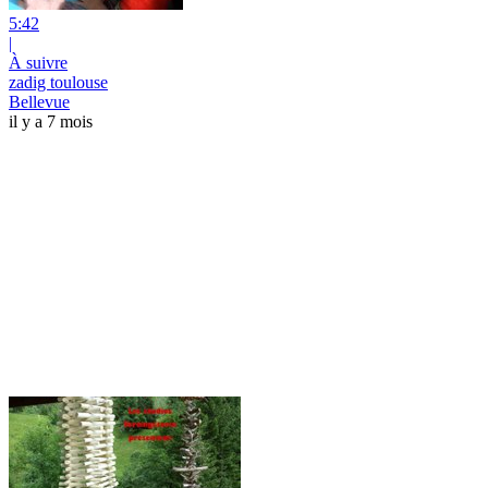
5:42
|
À suivre
zadig toulouse
Bellevue
il y a 7 mois