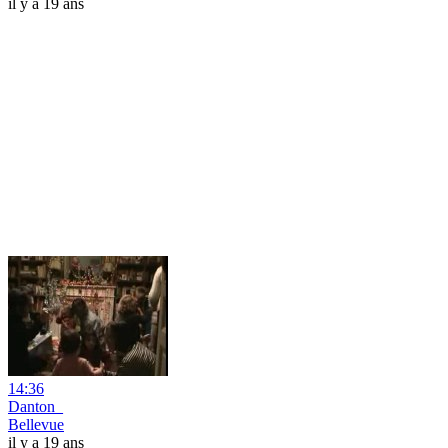
il y a 19 ans
14:36
Danton_
Bellevue
il y a 19 ans