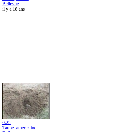
Bellevue
il y a 18 ans
0:25
Taupe_americaine