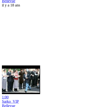
Bellevue
il y a 18 ans
1:00
Sarko_VIP
Bellevue