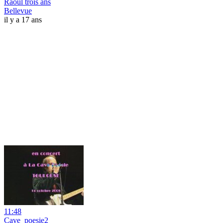
Raoul trois ans
Bellevue
il y a 17 ans
11:48
Cave_poesie2