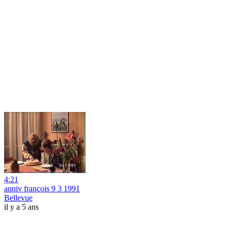
4:21
anniv françois 9 3 1991
Bellevue
il y a 5 ans