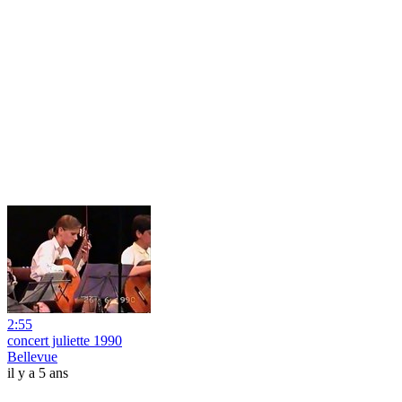
2:55
concert juliette 1990
Bellevue
il y a 5 ans