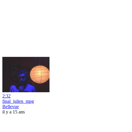
2:32
final_julien_mpg
Bellevue
il y a 15 ans