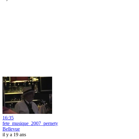
16:35
fete_musique_2007_pernety
Bellevue
il y a 19 ans