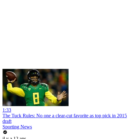
1:33
The Tuck Rules: No one a clear-cut favorite as top pick in 2015
draft
Sporting News
il y a 12 ans