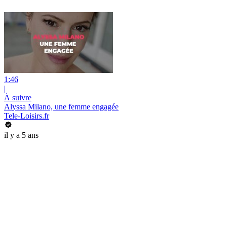
1:46
|
À suivre
Alyssa Milano, une femme engagée
Tele-Loisirs.fr
il y a 5 ans