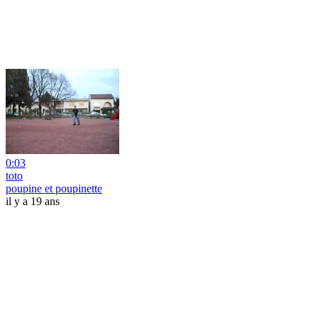
0:03
toto
poupine et poupinette
il y a 19 ans