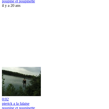
poupine et poupinette
il y a 20 ans
0:02
pierick a la falaise
poupine et poupinette