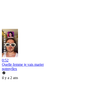
0:52
Quelle femme je vais marier
notmyflex
il y a 2 ans