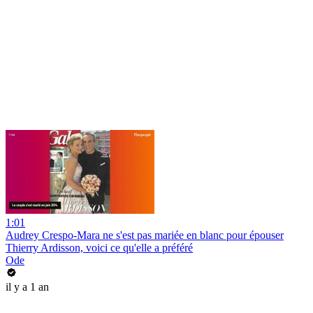
1:01
Audrey Crespo-Mara ne s'est pas mariée en blanc pour épouser
Thierry Ardisson, voici ce qu'elle a préféré
Ode
il y a 1 an