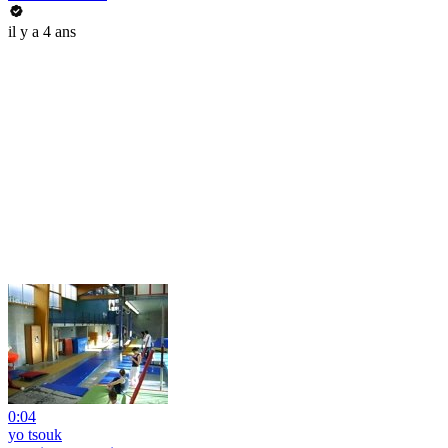
il y a 4 ans
0:04
yo tsouk