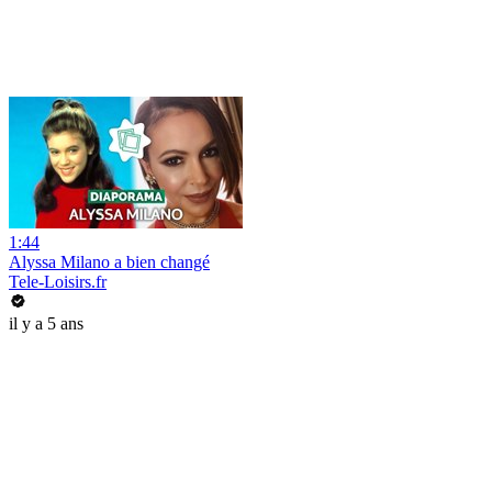
1:44
Alyssa Milano a bien changé
Tele-Loisirs.fr
il y a 5 ans