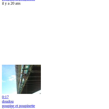
il y a 20 ans
0:17
doudou
poupine et poupinette