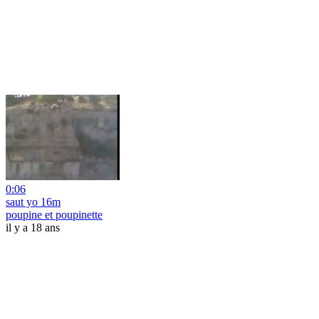
0:06
saut yo 16m
poupine et poupinette
il y a 18 ans