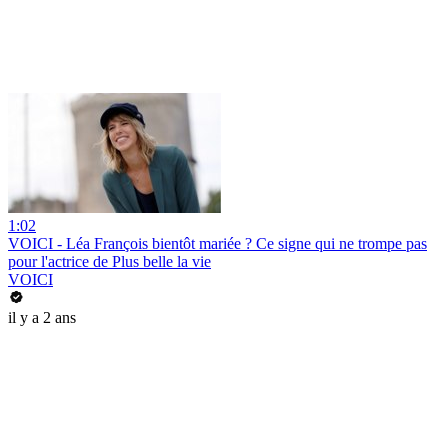
1:02
VOICI - Léa François bientôt mariée ? Ce signe qui ne trompe pas
pour l'actrice de Plus belle la vie
VOICI
il y a 2 ans