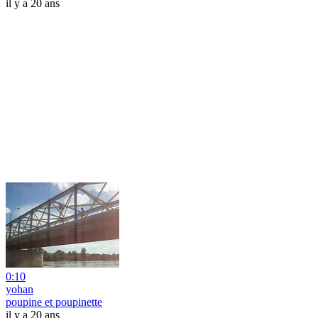
il y a 20 ans
0:10
yohan
poupine et poupinette
il y a 20 ans