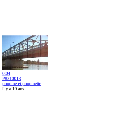
0:04
P8310013
poupine et poupinette
il y a 19 ans