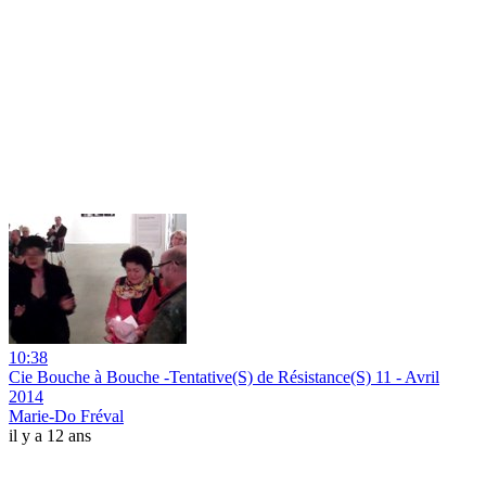
10:38
Cie Bouche à Bouche -Tentative(S) de Résistance(S) 11 - Avril
2014
Marie-Do Fréval
il y a 12 ans