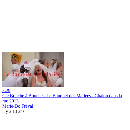
3:29
Cie Bouche à Bouche - Le Banquet des Mariées - Chalon dans la
rue 2013
Marie-Do Fréval
il y a 13 ans