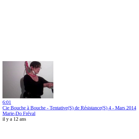
6:01
Cie Bouche à Bouche - Tentative(S) de Résistance(S) 4 - Mars 2014
Marie-Do Fréval
il y a 12 ans