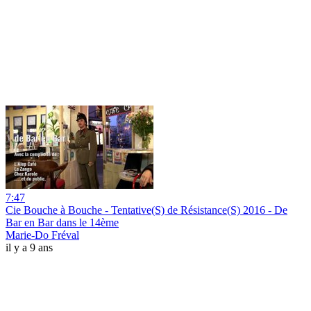
7:47
Cie Bouche à Bouche - Tentative(S) de Résistance(S) 2016 - De
Bar en Bar dans le 14ème
Marie-Do Fréval
il y a 9 ans