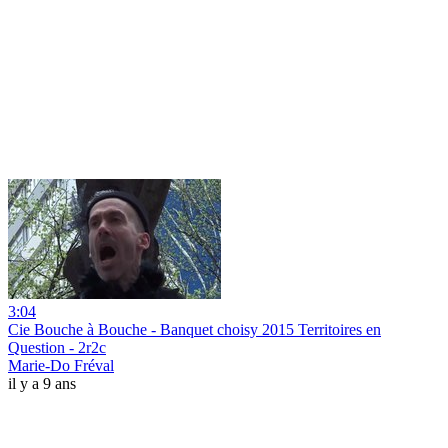
3:04
Cie Bouche à Bouche - Banquet choisy 2015 Territoires en
Question - 2r2c
Marie-Do Fréval
il y a 9 ans