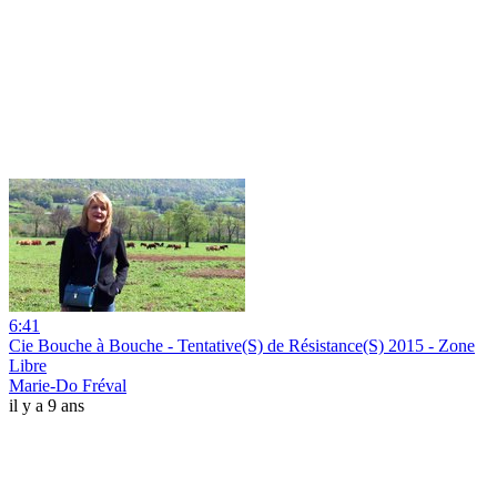
6:41
Cie Bouche à Bouche - Tentative(S) de Résistance(S) 2015 - Zone
Libre
Marie-Do Fréval
il y a 9 ans