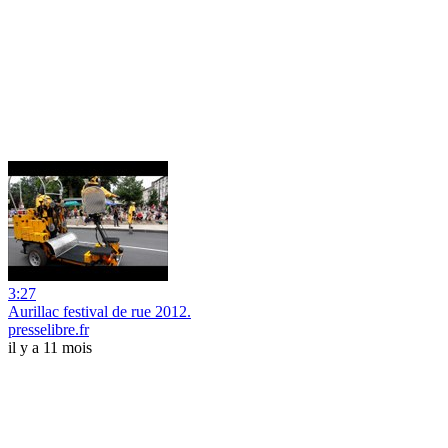
3:27
Aurillac festival de rue 2012.
presselibre.fr
il y a 11 mois