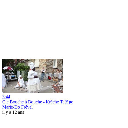
3:44
Cie Bouche à Bouche - Krèche Ta(S)te
Marie-Do Fréval
il y a 12 ans