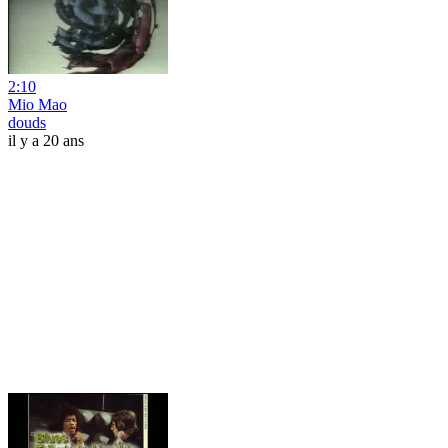
2:10
Mio Mao
douds
il y a 20 ans