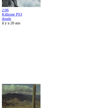
2:06
Killzone PS3
douds
il y a 20 ans