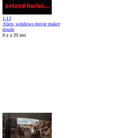
1:13
Alien, windows movie maker
douds
il y a 20 ans