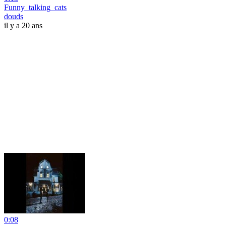
Funny_talking_cats
douds
il y a 20 ans
0:08