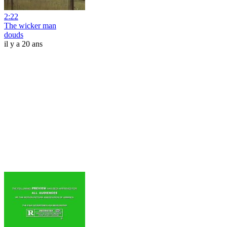
2:22
The wicker man
douds
il y a 20 ans