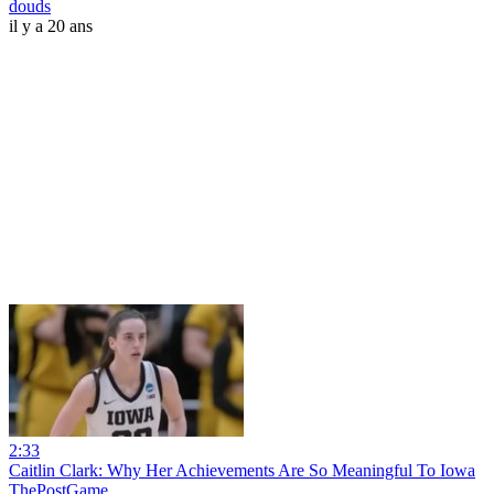
douds
il y a 20 ans
2:33
Caitlin Clark: Why Her Achievements Are So Meaningful To Iowa
ThePostGame