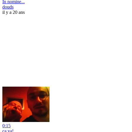
In nomine...
douds
il y a 20 ans
0:15
ça va!