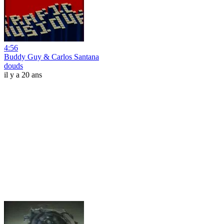
4:56
Buddy Guy & Carlos Santana
douds
il y a 20 ans