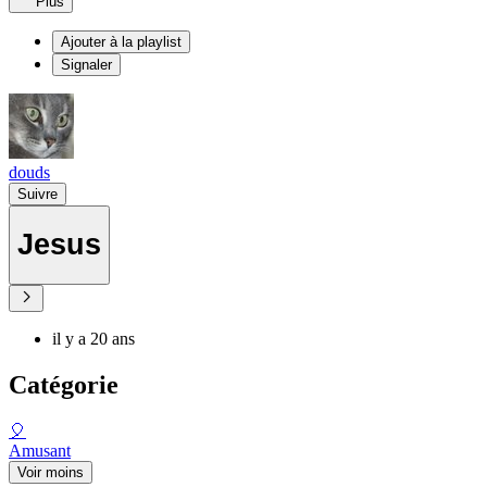
Plus
Ajouter à la playlist
Signaler
douds
Suivre
Jesus
il y a 20 ans
Catégorie
🎈
Amusant
Voir moins