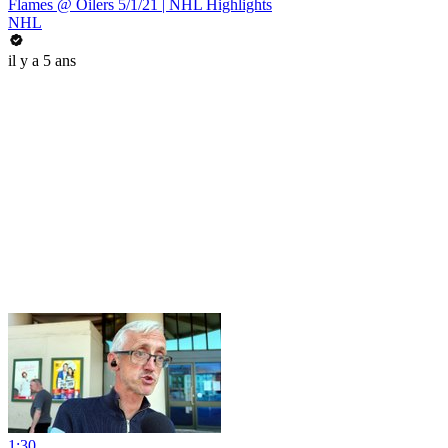
Flames @ Oilers 5/1/21 | NHL Highlights
NHL
il y a 5 ans
1:30