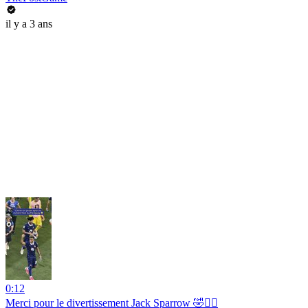
il y a 3 ans
0:12
Merci pour le divertissement Jack Sparrow 🤣🏴‍☠️