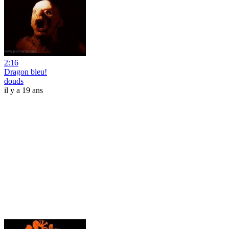
2:16
Dragon bleu!
douds
il y a 19 ans