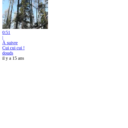
0:51
|
À suivre
Cui cui cui !
douds
il y a 15 ans