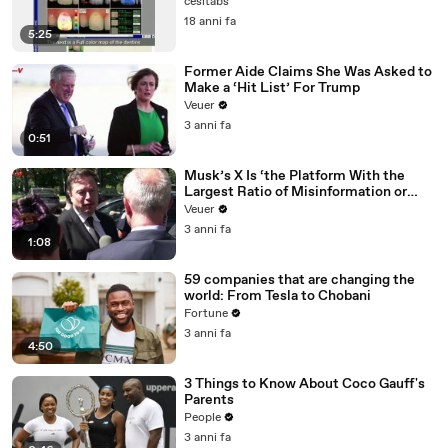
cesitabs
18 anni fa
5:25
Former Aide Claims She Was Asked to
Make a ‘Hit List’ For Trump
Veuer
3 anni fa
0:51
Musk’s X Is ‘the Platform With the
Largest Ratio of Misinformation or
Disinformation’ Amongst All Social
Veuer
Media Platforms
3 anni fa
1:08
59 companies that are changing the
world: From Tesla to Chobani
Fortune
3 anni fa
4:50
3 Things to Know About Coco Gauff's
Parents
People
3 anni fa