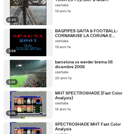
TOUR EIFFEL DAY & NIGHT
cesitabs
19 anni fa
6:20
BAGPIPES GAITA & FOOTBALL-
CORNAMUSE LA CORUNA E
SANTIAGO
cesitabs
19 anni fa
3:54
barcelona vs werder brema 05
dicembre 2006
cesitabs
20 anni fa
2:01
MHT SPECTROSHADE (Fast Color
Analysis)
cesitabs
18 anni fa
5:25
SPECTROSHADE MHT Fast Color
Analysis