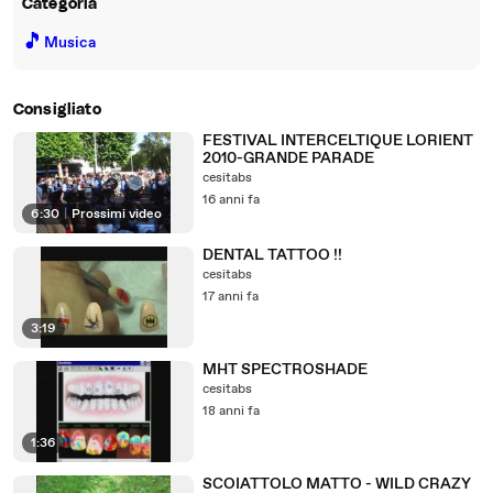
Categoria
🎵
Musica
Consigliato
FESTIVAL INTERCELTIQUE LORIENT
2010-GRANDE PARADE
cesitabs
16 anni fa
6:30
|
Prossimi video
DENTAL TATTOO !!
cesitabs
17 anni fa
3:19
MHT SPECTROSHADE
cesitabs
18 anni fa
1:36
SCOIATTOLO MATTO - WILD CRAZY