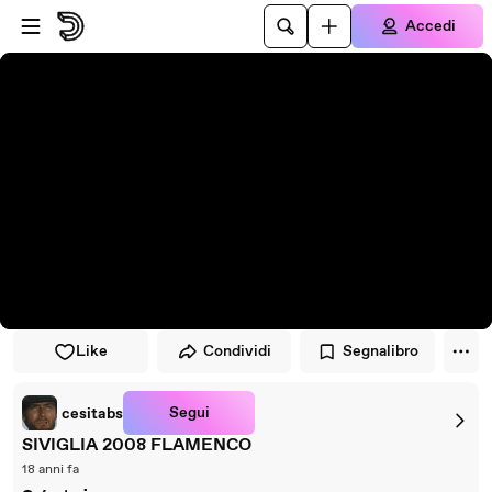
Vai al lettore
Passa al contenuto principale
Accedi
Like
Condividi
Segnalibro
Segui
cesitabs
SIVIGLIA 2008 FLAMENCO
18 anni fa