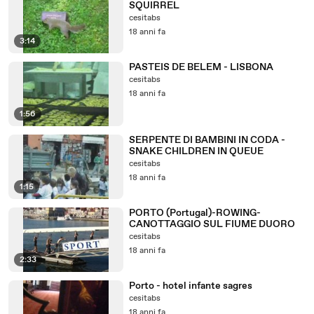
SQUIRREL
cesitabs
18 anni fa
3:14
PASTEIS DE BELEM - LISBONA
cesitabs
18 anni fa
1:56
SERPENTE DI BAMBINI IN CODA -
SNAKE CHILDREN IN QUEUE
cesitabs
18 anni fa
1:15
PORTO (Portugal)-ROWING-
CANOTTAGGIO SUL FIUME DUORO
cesitabs
18 anni fa
2:33
Porto - hotel infante sagres
cesitabs
18 anni fa