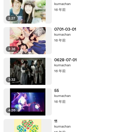
kumachan
16 年前
2:27
0701-03-01
kumachan
16 年前
3:36
0628-07-01
kumachan
16 年前
3:32
55
kumachan
16 年前
4:26
11
kumachan