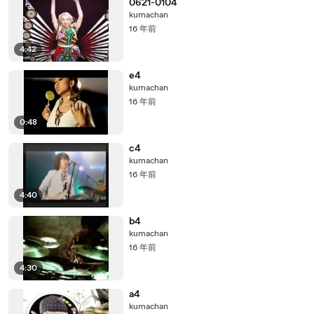
0621-0104
kumachan
16 年前
4:42
e4
kumachan
16 年前
0:48
c4
kumachan
16 年前
4:40
b4
kumachan
16 年前
4:30
a4
kumachan