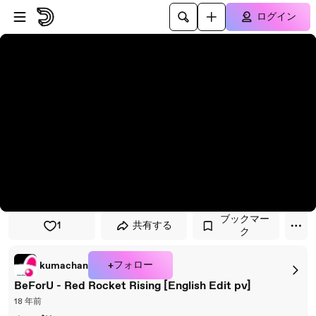
プレイヤーにスキップ
メインコンテンツにスキップ
ログイン
ブックマー
1
共有する
ク
+フォロー
kumachan
BeForU - Red Rocket Rising [English Edit pv]
18 年前