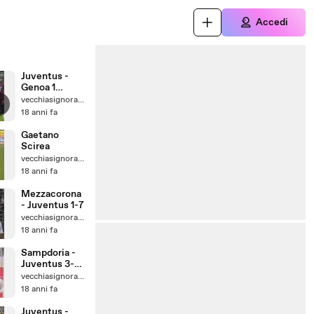
Accedi
Juventus -
Genoa 1
tempo
vecchiasignoracom
13/11/2008
18 anni fa
Gaetano
Scirea
vecchiasignoracom
18 anni fa
Mezzacorona
- Juventus 1-7
vecchiasignoracom
18 anni fa
Sampdoria -
Juventus 3-3
17/05/2008
vecchiasignoracom
18 anni fa
Juventus -