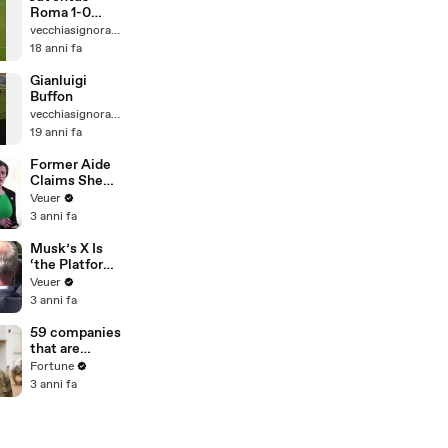
Roma 1-0
16/02/2008
vecchiasignoracom
18 anni fa
Gianluigi
Buffon
vecchiasignoracom
19 anni fa
Former Aide
Claims She
Was Asked to
Veuer
Make a ‘Hit
3 anni fa
List’ For
Trump
Musk’s X Is
‘the Platform
With the
Veuer
Largest Ratio
3 anni fa
of
Misinformatio
59 companies
n or
that are
Disinformatio
changing the
Fortune
n’ Amongst
world: From
3 anni fa
All Social
Tesla to
Media
Chobani
Platforms