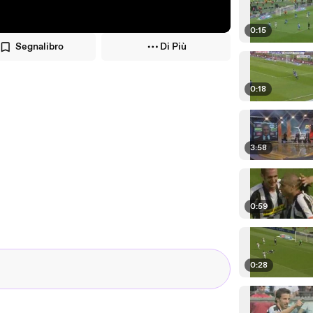
0:15
Segnalibro
Di Più
0:18
3:58
0:59
0:28