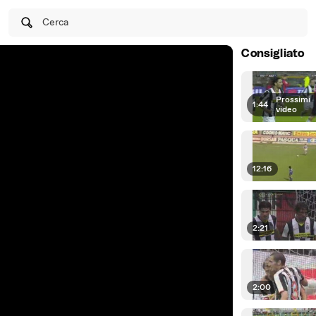
Cerca
Consigliato
Prossimi
1:44
|
video
12:16
2:21
2:00