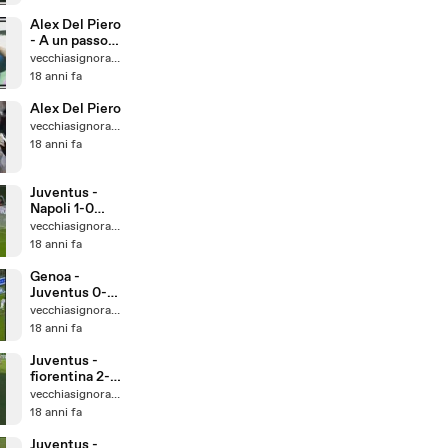
Alex Del Piero
- A un passo
dal mito 1
vecchiasignoracom
parte
18 anni fa
Alex Del Piero
vecchiasignoracom
18 anni fa
Juventus -
Napoli 1-0
[16/03/2008]
vecchiasignoracom
18 anni fa
Genoa -
Juventus 0-2
[09/03/2008]
vecchiasignoracom
18 anni fa
Juventus -
fiorentina 2-3
02/03/2008
vecchiasignoracom
18 anni fa
Juventus -