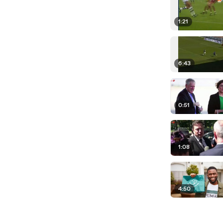
1:21
6:43
0:51
1:08
4:50