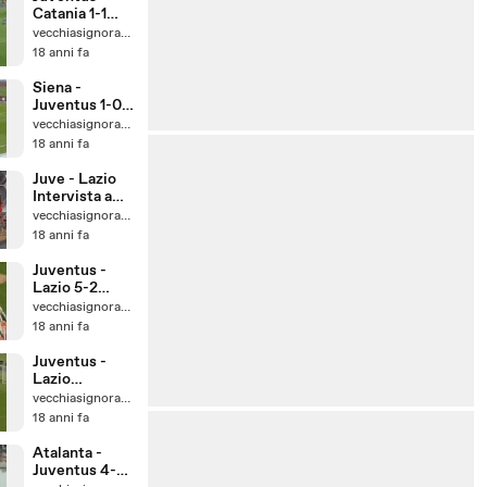
Catania 1-1
11/05/2008
vecchiasignoracom
18 anni fa
Siena -
Juventus 1-0
04/05/2008
vecchiasignoracom
18 anni fa
Juve - Lazio
Intervista a
Claudio
vecchiasignoracom
Ranieri
18 anni fa
Juventus -
Lazio 5-2
27/04/2008
vecchiasignoracom
18 anni fa
Juventus -
Lazio
27/04/2008 1
vecchiasignoracom
tempo
18 anni fa
Atalanta -
Juventus 4-0