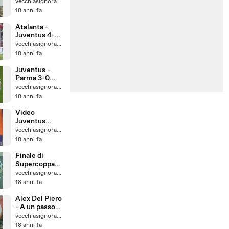
20/04/2008
vecchiasignoracom
18 anni fa
Atalanta -
Juventus 4-0
Intervista ad
vecchiasignoracom
Alessandro
18 anni fa
Del Piero
Juventus -
Parma 3-0
16/04/2008
vecchiasignoracom
18 anni fa
Video
Juventus
2007/2008
vecchiasignoracom
18 anni fa
Finale di
Supercoppa
Europea 1997
vecchiasignoracom
18 anni fa
Alex Del Piero
- A un passo
dal mito 2
vecchiasignoracom
parte
18 anni fa