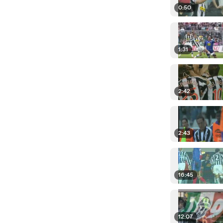
0:50
1:31
2:42
2:43
16:45
12:07