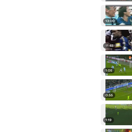
13:00
11:45
1:05
0:55
1:19