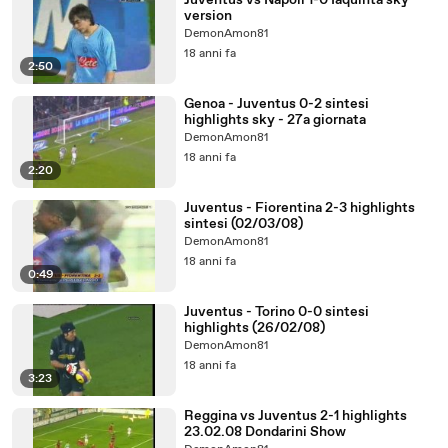
Juventus vs Napoli 1-0 Iaquinta sky
version
DemonAmon81
18 anni fa
2:50
Genoa - Juventus 0-2 sintesi
highlights sky - 27a giornata
DemonAmon81
18 anni fa
2:20
Juventus - Fiorentina 2-3 highlights
sintesi (02/03/08)
DemonAmon81
18 anni fa
0:49
Juventus - Torino 0-0 sintesi
highlights (26/02/08)
DemonAmon81
18 anni fa
3:23
Reggina vs Juventus 2-1 highlights
23.02.08 Dondarini Show