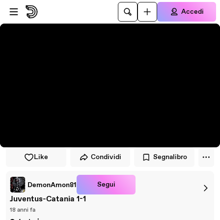
Vai al lettore
Passa al contenuto principale
Accedi
Like
Condividi
Segnalibro
Segui
DemonAmon81
Juventus-Catania 1-1
18 anni fa