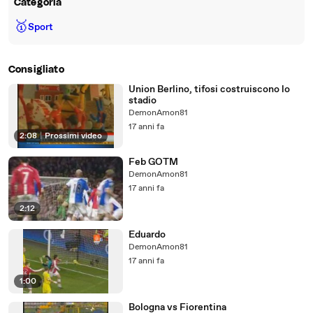
Categoria
🥇
Sport
Consigliato
Union Berlino, tifosi costruiscono lo
stadio
DemonAmon81
17 anni fa
2:08
|
Prossimi video
Feb GOTM
DemonAmon81
17 anni fa
2:12
Eduardo
DemonAmon81
17 anni fa
1:00
Bologna vs Fiorentina