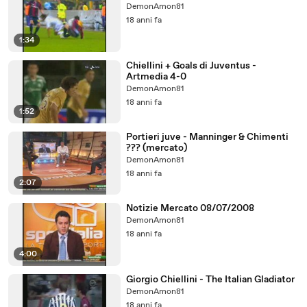
DemonAmon81
18 anni fa
1:34
Chiellini + Goals di Juventus -
Artmedia 4-0
DemonAmon81
18 anni fa
1:52
Portieri juve - Manninger & Chimenti
??? (mercato)
DemonAmon81
18 anni fa
2:07
Notizie Mercato 08/07/2008
DemonAmon81
18 anni fa
4:00
Giorgio Chiellini - The Italian Gladiator
DemonAmon81
18 anni fa