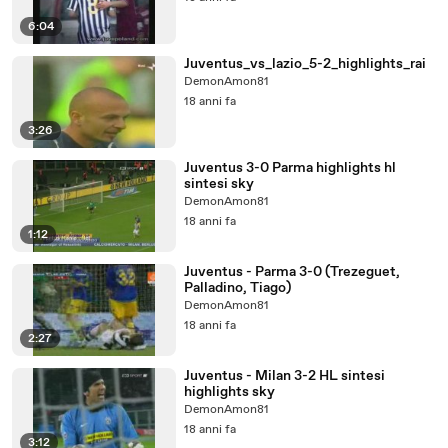
6:04
Juventus_vs_lazio_5-2_highlights_rai
DemonAmon81
18 anni fa
3:26
Juventus 3-0 Parma highlights hl
sintesi sky
DemonAmon81
18 anni fa
1:12
Juventus - Parma 3-0 (Trezeguet,
Palladino, Tiago)
DemonAmon81
18 anni fa
2:27
Juventus - Milan 3-2 HL sintesi
highlights sky
DemonAmon81
18 anni fa
3:12