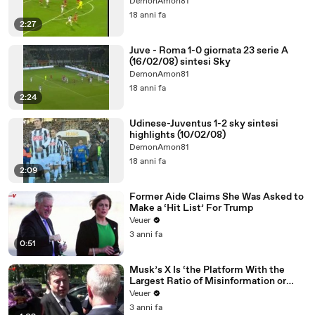
DemonAmon81
18 anni fa
2:27
Juve - Roma 1-0 giornata 23 serie A
(16/02/08) sintesi Sky
DemonAmon81
18 anni fa
2:24
Udinese-Juventus 1-2 sky sintesi
highlights (10/02/08)
DemonAmon81
18 anni fa
2:09
Former Aide Claims She Was Asked to
Make a ‘Hit List’ For Trump
Veuer
3 anni fa
0:51
Musk’s X Is ‘the Platform With the
Largest Ratio of Misinformation or
Disinformation’ Amongst All Social
Veuer
Media Platforms
3 anni fa