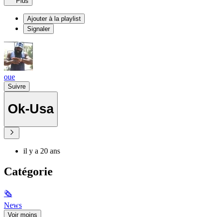
Plus
Ajouter à la playlist
Signaler
oue
Suivre
Ok-Usa
il y a 20 ans
Catégorie
🗞
News
Voir moins