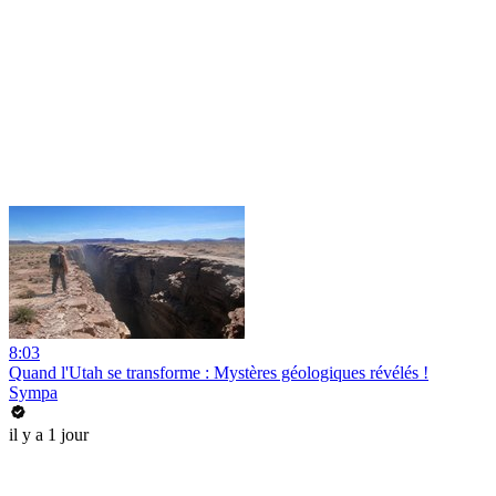
8:03
Quand l'Utah se transforme : Mystères géologiques révélés !
Sympa
il y a 1 jour