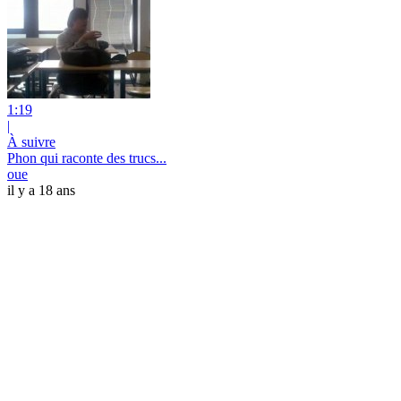
1:19
|
À suivre
Phon qui raconte des trucs...
oue
il y a 18 ans