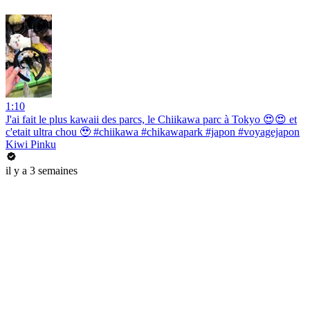
1:10
J'ai fait le plus kawaii des parcs, le Chiikawa parc à Tokyo 😍😍 et
c'etait ultra chou 🥹 #chiikawa #chikawapark #japon #voyagejapon
Kiwi Pinku
il y a 3 semaines