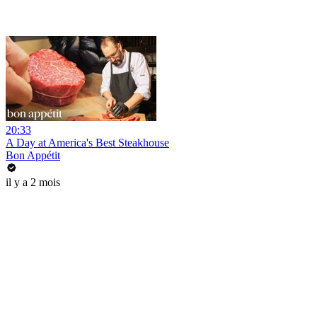
20:33
A Day at America's Best Steakhouse
Bon Appétit
il y a 2 mois