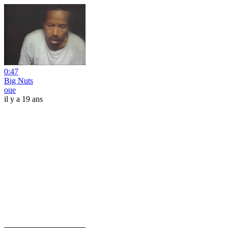
0:47
Big Nuts
oue
il y a 19 ans