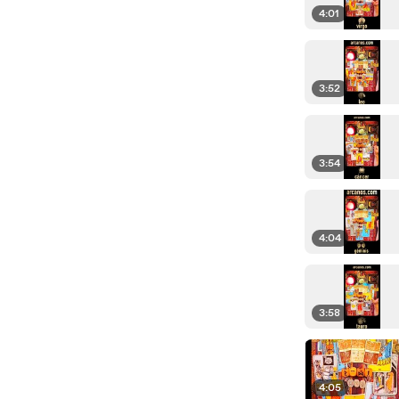
4:01
3:52
3:54
4:04
3:58
4:05