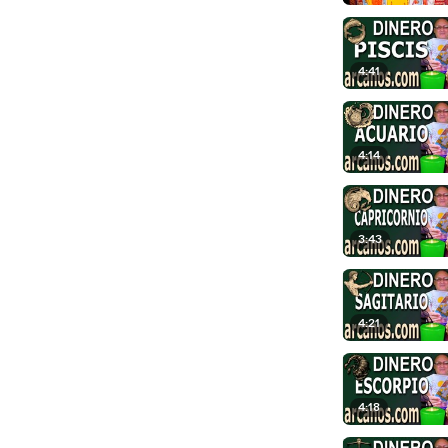
4:41
4:14
3:43
4:21
4:18