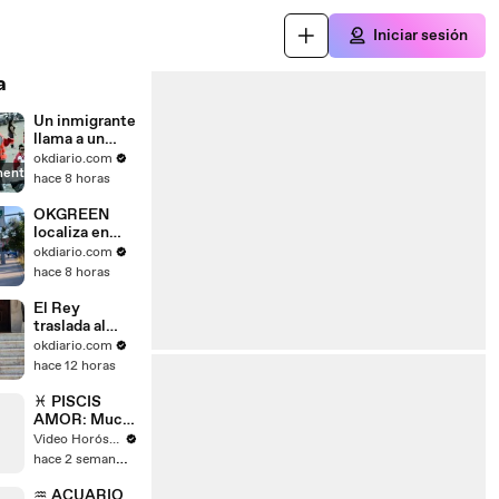
Iniciar sesión
a
Un inmigrante
llama a un
amigo entre
okdiario.com
mente
carcajadas
hace 8 horas
para que se
venga a
OKGREEN
Ceuta: "Se
localiza en
descojona de
Madrid el
okdiario.com
nosotros"
nuevo radar
hace 8 horas
que multa
hasta con
El Rey
3.000 euros a
traslada al
los coches
presidente de
okdiario.com
más
Ceuta su
hace 12 horas
contaminante
"compromiso
s
personal" de
♓ PISCIS
visitar la
AMOR: Much
ciudad
o cuidado con
Video Horóscopo Semanal de ARCANOS.COM
una mentira |
hace 2 semanas
Habrá más de
una persona
♒ ACUARIO