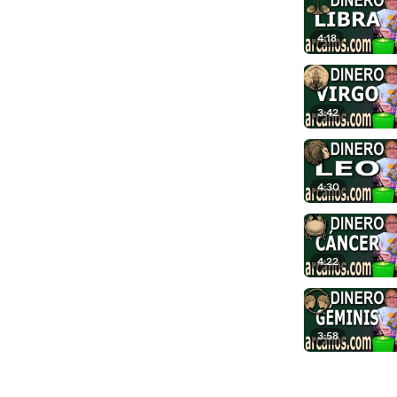
4:18
3:42
4:30
4:22
3:58