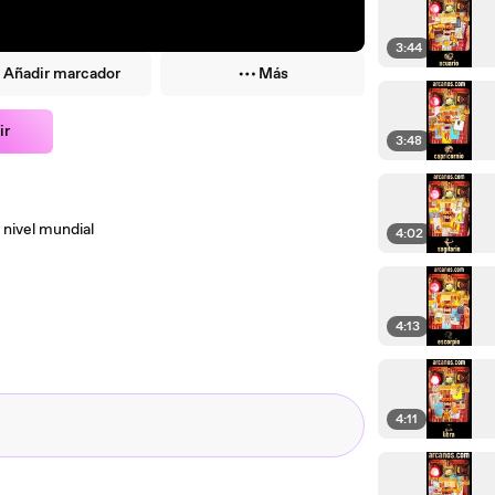
3:44
Añadir marcador
Más
ir
3:48
nivel mundial
4:02
4:13
4:11