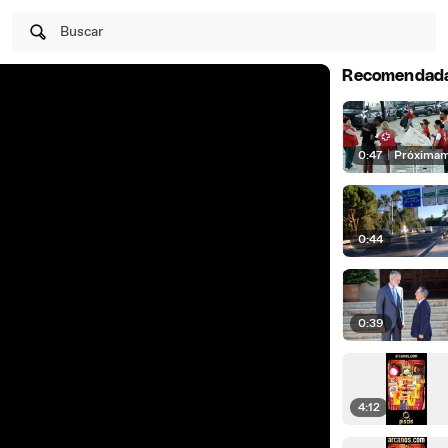
Buscar
Recomendad
0:47
|
Próxima
0:44
0:39
4:12